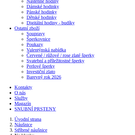
Nástěnné hodiny
Dámské hodinky
Pánské hodinky
Dětské hodinky
Digitální hodiny - budíky
Ostatní zboží
Soupravy
Šperkovnice
Poukazy
Valentýnská nabídka
Červené / růžové / rose zlaté šperky
Svatební a příležitostné šperky
Perlové šperky
Investiční zlato
Barevný rok 2026
Kontakty
O nás
Služby
Magazín
SNUBNÍ PRSTENY
Úvodní strana
Náušnice
Stříbrné náušnice