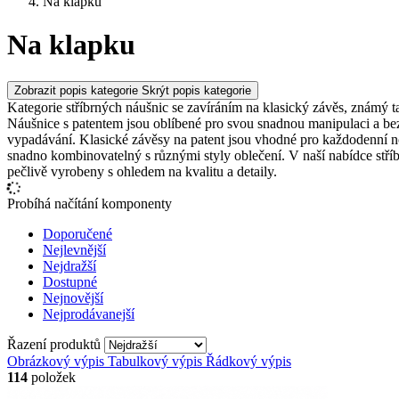
Na klapku
Na klapku
Zobrazit popis kategorie
Skrýt popis kategorie
Kategorie stříbrných náušnic se zavíráním na klasický závěs, známý tak
Náušnice s patentem jsou oblíbené pro svou snadnou manipulaci a bezp
vypadávání. Klasické závěsy na patent jsou vhodné pro každodenní nošen
snadno kombinovatelný s různými styly oblečení. V naší nabídce stříbr
pečlivě vyrobeny s ohledem na kvalitu a detaily.
Probíhá načítání komponenty
Doporučené
Nejlevnější
Nejdražší
Dostupné
Nejnovější
Nejprodávanejší
Řazení produktů
Obrázkový výpis
Tabulkový výpis
Řádkový výpis
114
položek