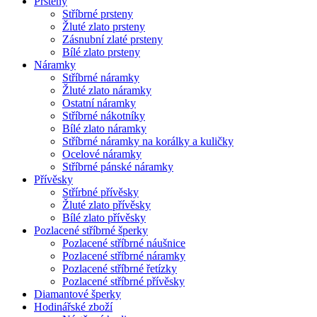
Prsteny
Stříbrné prsteny
Žluté zlato prsteny
Zásnubní zlaté prsteny
Bílé zlato prsteny
Náramky
Stříbrné náramky
Žluté zlato náramky
Ostatní náramky
Stříbrné nákotníky
Bílé zlato náramky
Stříbrné náramky na korálky a kuličky
Ocelové náramky
Stříbrné pánské náramky
Přívěsky
Střírbné přívěsky
Žluté zlato přívěsky
Bílé zlato přívěsky
Pozlacené stříbrné šperky
Pozlacené stříbrné náušnice
Pozlacené stříbrné náramky
Pozlacené stříbrné řetízky
Pozlacené stříbrné přívěsky
Diamantové šperky
Hodinářské zboží