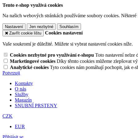
Tento e-shop využívá cookies
Na našich webových stránkách používáme soubory cookies. Některé z n
Nastavení
Jen nezbytné
Souhlasím
Cookies nastavení
Zavřít cookie lištu
Vaše soukromí je důležité. Můžete si vybrat nastavení cookies níže.
Cookies nezbytné pro využívání e-shopu
Toto nastavení nelze 
Marketingové cookies
Díky těmto cookies můžeme zlepšovat výko
Analytické cookies
Tyto cookies nám pomáhají pochopit, jak e-s
Potvrzuji
Kontakty
O nás
Služby
Magazín
SNUBNÍ PRSTENY
CZK
EUR
Přihlásit se