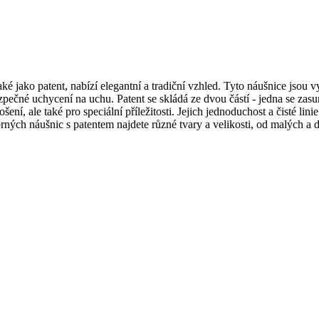
é jako patent, nabízí elegantní a tradiční vzhled. Tyto náušnice jsou vy
ečné uchycení na uchu. Patent se skládá ze dvou částí - jedna se zasu
í, ale také pro speciální příležitosti. Jejich jednoduchost a čisté lini
ných náušnic s patentem najdete různé tvary a velikosti, od malých a d