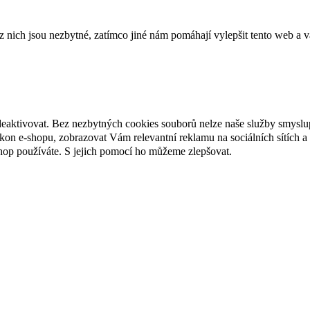
ich jsou nezbytné, zatímco jiné nám pomáhají vylepšit tento web a vá
deaktivovat. Bez nezbytných cookies souborů nelze naše služby smyslu
n e-shopu, zobrazovat Vám relevantní reklamu na sociálních sítích a 
hop používáte. S jejich pomocí ho můžeme zlepšovat.