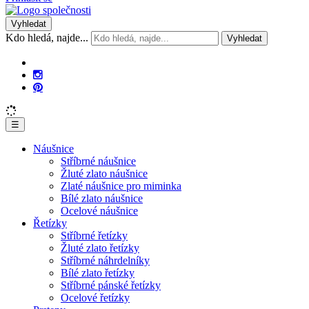
Vyhledat
Kdo hledá, najde...
Vyhledat
☰
Náušnice
Stříbrné náušnice
Žluté zlato náušnice
Zlaté náušnice pro miminka
Bílé zlato náušnice
Ocelové náušnice
Řetízky
Stříbrné řetízky
Žluté zlato řetízky
Stříbrné náhrdelníky
Bílé zlato řetízky
Stříbrné pánské řetízky
Ocelové řetízky