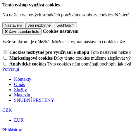
Tento e-shop využívá cookies
Na našich webových stránkách používáme soubory cookies. Některé z n
Nastavení
Jen nezbytné
Souhlasím
Cookies nastavení
Zavřít cookie lištu
Vaše soukromí je důležité. Můžete si vybrat nastavení cookies níže.
Cookies nezbytné pro využívání e-shopu
Toto nastavení nelze 
Marketingové cookies
Díky těmto cookies můžeme zlepšovat výko
Analytické cookies
Tyto cookies nám pomáhají pochopit, jak e-s
Potvrzuji
Kontakty
O nás
Služby
Magazín
SNUBNÍ PRSTENY
CZK
EUR
Přihlásit se