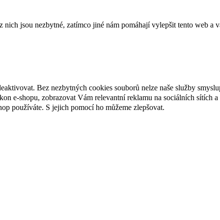
ich jsou nezbytné, zatímco jiné nám pomáhají vylepšit tento web a vá
deaktivovat. Bez nezbytných cookies souborů nelze naše služby smyslu
n e-shopu, zobrazovat Vám relevantní reklamu na sociálních sítích a 
hop používáte. S jejich pomocí ho můžeme zlepšovat.