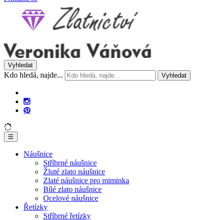
Vyhledat
Kdo hledá, najde...
Vyhledat
☰
Náušnice
Stříbrné náušnice
Žluté zlato náušnice
Zlaté náušnice pro miminka
Bílé zlato náušnice
Ocelové náušnice
Řetízky
Stříbrné řetízky