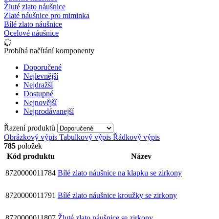
Žluté zlato náušnice
Zlaté náušnice pro miminka
Bílé zlato náušnice
Ocelové náušnice
Probíhá načítání komponenty
Doporučené
Nejlevnější
Nejdražší
Dostupné
Nejnovější
Nejprodávanejší
Řazení produktů
Obrázkový výpis
Tabulkový výpis
Řádkový výpis
785
položek
Kód produktu
Název
8720000011784
Bílé zlato náušnice na klapku se zirkony
8720000011791
Bílé zlato náušnice kroužky se zirkony
8720000011807
Žluté zlato náušnice se zirkony