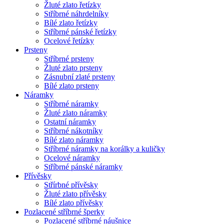
Žluté zlato řetízky
Stříbrné náhrdelníky
Bílé zlato řetízky
Stříbrné pánské řetízky
Ocelové řetízky
Prsteny
Stříbrné prsteny
Žluté zlato prsteny
Zásnubní zlaté prsteny
Bílé zlato prsteny
Náramky
Stříbrné náramky
Žluté zlato náramky
Ostatní náramky
Stříbrné nákotníky
Bílé zlato náramky
Stříbrné náramky na korálky a kuličky
Ocelové náramky
Stříbrné pánské náramky
Přívěsky
Střírbné přívěsky
Žluté zlato přívěsky
Bílé zlato přívěsky
Pozlacené stříbrné šperky
Pozlacené stříbrné náušnice