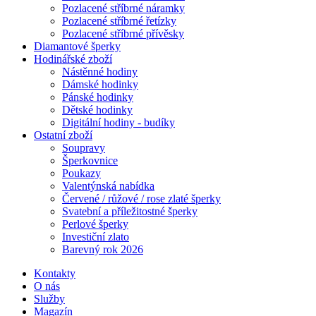
Pozlacené stříbrné náramky
Pozlacené stříbrné řetízky
Pozlacené stříbrné přívěsky
Diamantové šperky
Hodinářské zboží
Nástěnné hodiny
Dámské hodinky
Pánské hodinky
Dětské hodinky
Digitální hodiny - budíky
Ostatní zboží
Soupravy
Šperkovnice
Poukazy
Valentýnská nabídka
Červené / růžové / rose zlaté šperky
Svatební a příležitostné šperky
Perlové šperky
Investiční zlato
Barevný rok 2026
Kontakty
O nás
Služby
Magazín