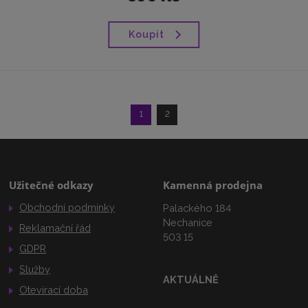
Koupit
1
2
Užitečné odkazy
Kamenná prodejna
Obchodní podmínky
Palackého 184
Nechanice
Reklamační řád
503 15
GDPR
Služby
AKTUÁLNĚ
Otevírací doba