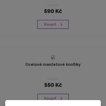
skladem
590 Kč
Koupit
Ocelové manžetové knoflíky
skladem
550 Kč
Koupit