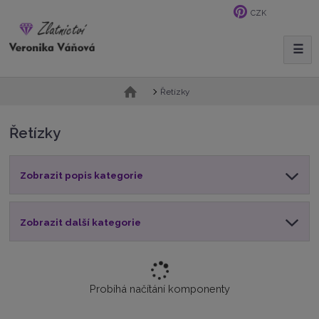
CZK
☰
V
y
h
Ú
Řetízky
l
v
e
o
Řetízky
d
d
n
a
í
t
Zobrazit popis kategorie
s
t
r
a
Zobrazit další kategorie
n
a
Probíhá načítání komponenty