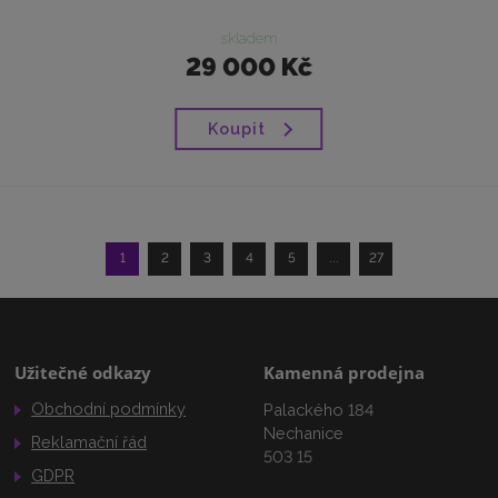
skladem
29 000 Kč
Koupit
1
2
3
4
5
...
27
Užitečné odkazy
Kamenná prodejna
Obchodní podmínky
Palackého 184
Nechanice
Reklamační řád
503 15
GDPR