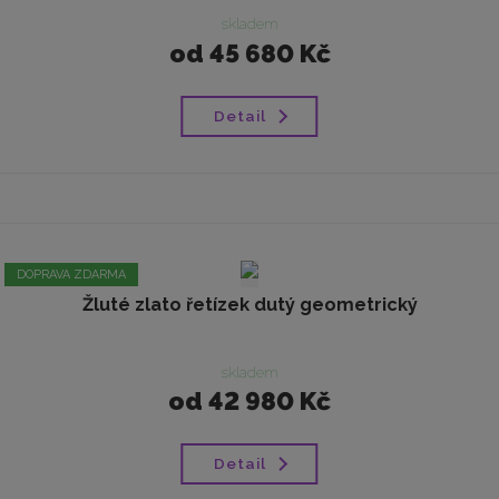
skladem
od
45 680 Kč
Detail
DOPRAVA ZDARMA
Žluté zlato řetízek dutý geometrický
skladem
od
42 980 Kč
Detail