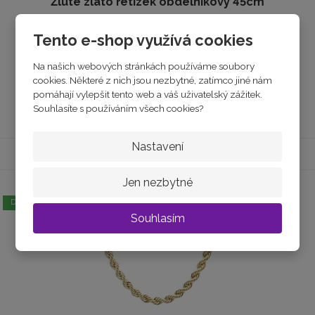
Žluté zlato řetízek obdélníkový 45cm
Tento e-shop využívá cookies
skladem
34 060 Kč
Na našich webových stránkách používáme soubory
cookies. Některé z nich jsou nezbytné, zatímco jiné nám
pomáhají vylepšit tento web a váš uživatelský zážitek.
Koupit
Souhlasíte s používáním všech cookies?
Nastavení
Jen nezbytné
DOPRAVA ZDARMA
Souhlasím