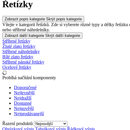
Řetízky
Zobrazit popis kategorie
Skrýt popis kategorie
Vítejte v kategorii řetízků. Zde si vyberete různé typy a délky řetízku 
nebo stříbrné náhrdelníky.
Zobrazit další kategorie
Skrýt další kategorie
Stříbrné řetízky
Žluté zlato řetízky
Stříbrné náhrdelníky
Bílé zlato řetízky
Stříbrné pánské řetízky
Ocelové řetízky
Probíhá načítání komponenty
Doporučené
Nejlevnější
Nejdražší
Dostupné
Nejnovější
Nejprodávanejší
Řazení produktů
Obrázkový výpis
Tabulkový výpis
Řádkový výpis