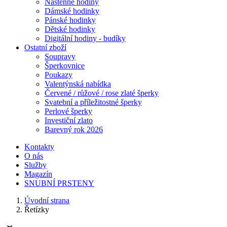
Nástěnné hodiny
Dámské hodinky
Pánské hodinky
Dětské hodinky
Digitální hodiny - budíky
Ostatní zboží
Soupravy
Šperkovnice
Poukazy
Valentýnská nabídka
Červené / růžové / rose zlaté šperky
Svatební a příležitostné šperky
Perlové šperky
Investiční zlato
Barevný rok 2026
Kontakty
O nás
Služby
Magazín
SNUBNÍ PRSTENY
Úvodní strana
Řetízky