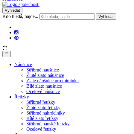
Vyhledat
Kdo hledá, najde...
Vyhledat
☰
Náušnice
Stříbrné náušnice
Žluté zlato náušnice
Zlaté náušnice pro miminka
Bílé zlato náušnice
Ocelové náušnice
Řetízky
Stříbrné řetízky
Žluté zlato řetízky
Stříbrné náhrdelníky
Bílé zlato řetízky
Stříbrné pánské řetízky
Ocelové řetízky