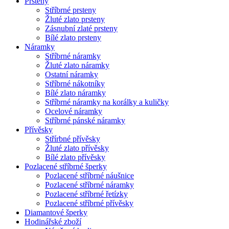
Prsteny
Stříbrné prsteny
Žluté zlato prsteny
Zásnubní zlaté prsteny
Bílé zlato prsteny
Náramky
Stříbrné náramky
Žluté zlato náramky
Ostatní náramky
Stříbrné nákotníky
Bílé zlato náramky
Stříbrné náramky na korálky a kuličky
Ocelové náramky
Stříbrné pánské náramky
Přívěsky
Střírbné přívěsky
Žluté zlato přívěsky
Bílé zlato přívěsky
Pozlacené stříbrné šperky
Pozlacené stříbrné náušnice
Pozlacené stříbrné náramky
Pozlacené stříbrné řetízky
Pozlacené stříbrné přívěsky
Diamantové šperky
Hodinářské zboží