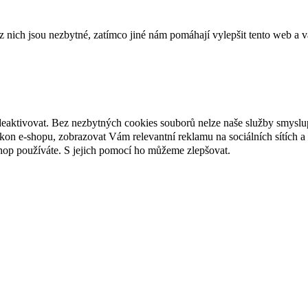
ich jsou nezbytné, zatímco jiné nám pomáhají vylepšit tento web a vá
deaktivovat. Bez nezbytných cookies souborů nelze naše služby smyslu
n e-shopu, zobrazovat Vám relevantní reklamu na sociálních sítích a 
hop používáte. S jejich pomocí ho můžeme zlepšovat.