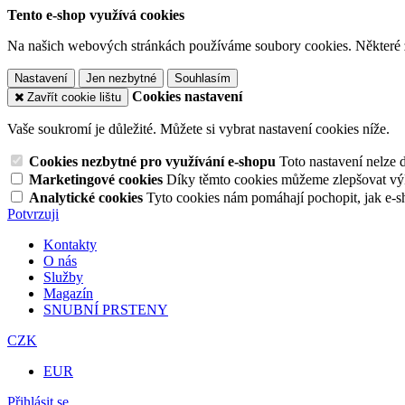
Tento e-shop využívá cookies
Na našich webových stránkách používáme soubory cookies. Některé z n
Nastavení
Jen nezbytné
Souhlasím
Cookies nastavení
Zavřít cookie lištu
Vaše soukromí je důležité. Můžete si vybrat nastavení cookies níže.
Cookies nezbytné pro využívání e-shopu
Toto nastavení nelze 
Marketingové cookies
Díky těmto cookies můžeme zlepšovat výko
Analytické cookies
Tyto cookies nám pomáhají pochopit, jak e-s
Potvrzuji
Kontakty
O nás
Služby
Magazín
SNUBNÍ PRSTENY
CZK
EUR
Přihlásit se