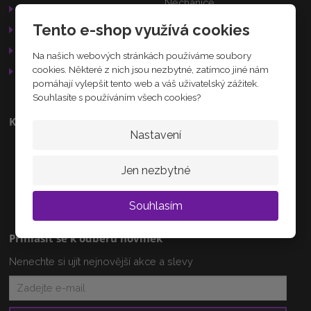
Nechanice
Reklamační řád
503 15
Tento e-shop využívá cookies
GDPR
Služby
Na našich webových stránkách používáme soubory
AKTUÁLNĚ
cookies. Některé z nich jsou nezbytné, zatímco jiné nám
Otevírací doba
pomáhají vylepšit tento web a váš uživatelský zážitek.
Souhlasíte s používáním všech cookies?
Kontakty
Nastavení
+420 608 233 218
info@zlatnictvi-vanova.cz
Jen nezbytné
Souhlasím
Přihlásit se k odběru novinek
Nenechte si ujít nejnovější akce a slevy