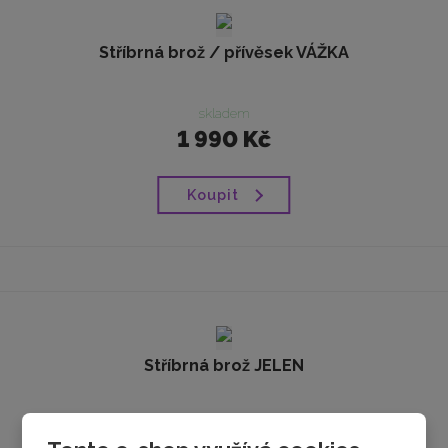
Stříbrná brož / přívěsek VÁŽKA
skladem
1 990 Kč
Koupit
Stříbrná brož JELEN
skladem