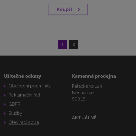
Koupit
1
2
Užitečné odkazy
Kamenná prodejna
Obchodní podmínky
Palackého 184
Nechanice
Reklamační řád
503 15
GDPR
Služby
AKTUÁLNĚ
Otevírací doba