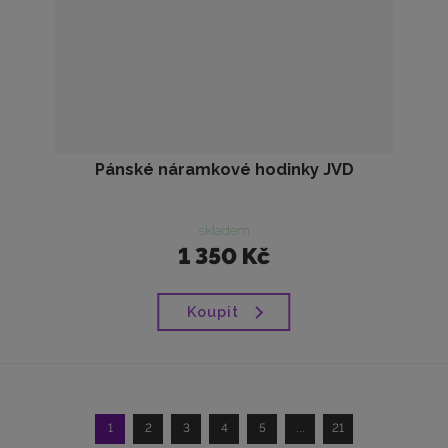
Pánské náramkové hodinky JVD
skladem
1 350 Kč
Koupit
1
2
3
4
5
...
21