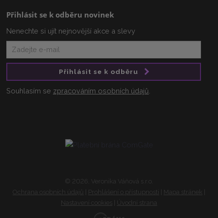
Přihlásit se k odběru novinek
Nenechte si ujít nejnovější akce a slevy
Přihlásit se k odběru
Souhlasím se
zpracováním osobních údajů
.
© 2026, Veronika Váňová s.r.o.
Ochrana osobních údajů
|
Prohlášení o přístupnosti
|
Mapa stránek
|
Nastavení cookies
|
Úvodní strana