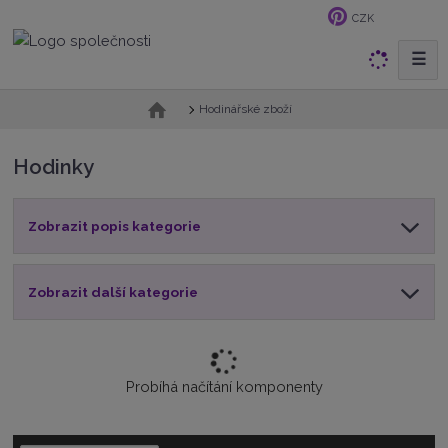
CZK
☰
V
y
h
Ú
Hodinářské zboží
v
l
o
e
Hodinky
d
d
n
a
í
t
Zobrazit popis kategorie
s
t
r
a
Zobrazit další kategorie
n
a
Probíhá načítání komponenty