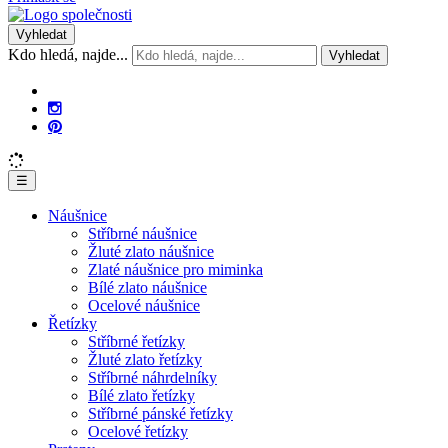
Vyhledat
Kdo hledá, najde...
Vyhledat
☰
Náušnice
Stříbrné náušnice
Žluté zlato náušnice
Zlaté náušnice pro miminka
Bílé zlato náušnice
Ocelové náušnice
Řetízky
Stříbrné řetízky
Žluté zlato řetízky
Stříbrné náhrdelníky
Bílé zlato řetízky
Stříbrné pánské řetízky
Ocelové řetízky