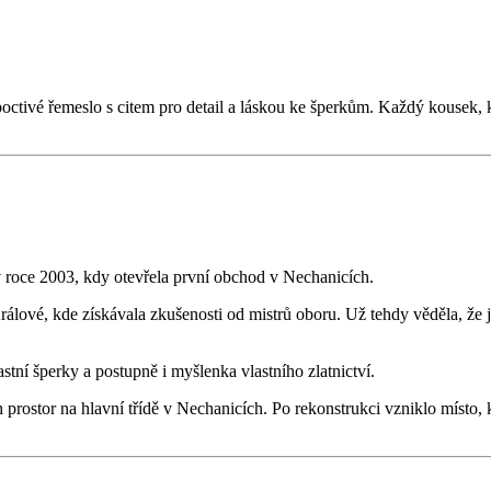
 poctivé řemeslo s citem pro detail a láskou ke šperkům. Každý kousek, 
 v roce 2003, kdy otevřela první obchod v Nechanicích.
rálové, kde získávala zkušenosti od mistrů oboru. Už tehdy věděla, že j
tní šperky a postupně i myšlenka vlastního zlatnictví.
h prostor na hlavní třídě v Nechanicích. Po rekonstrukci vzniklo místo,