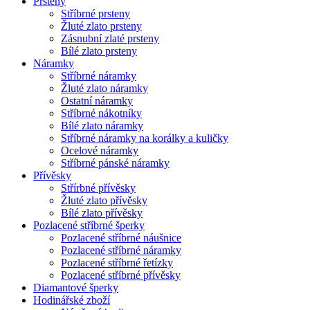
Prsteny
Stříbrné prsteny
Žluté zlato prsteny
Zásnubní zlaté prsteny
Bílé zlato prsteny
Náramky
Stříbrné náramky
Žluté zlato náramky
Ostatní náramky
Stříbrné nákotníky
Bílé zlato náramky
Stříbrné náramky na korálky a kuličky
Ocelové náramky
Stříbrné pánské náramky
Přívěsky
Střírbné přívěsky
Žluté zlato přívěsky
Bílé zlato přívěsky
Pozlacené stříbrné šperky
Pozlacené stříbrné náušnice
Pozlacené stříbrné náramky
Pozlacené stříbrné řetízky
Pozlacené stříbrné přívěsky
Diamantové šperky
Hodinářské zboží