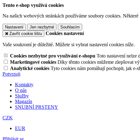
Tento e-shop využívá cookies
Na našich webových stránkách používáme soubory cookies. Některé z n
Nastavení
Jen nezbytné
Souhlasím
Cookies nastavení
Zavřít cookie lištu
Vaše soukromí je důležité. Můžete si vybrat nastavení cookies níže.
Cookies nezbytné pro využívání e-shopu
Toto nastavení nelze 
Marketingové cookies
Díky těmto cookies můžeme zlepšovat výko
Analytické cookies
Tyto cookies nám pomáhají pochopit, jak e-s
Potvrzuji
Kontakty
O nás
Služby
Magazín
SNUBNÍ PRSTENY
CZK
EUR
Přihlásit se