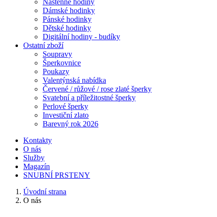
Nástěnné hodiny
Dámské hodinky
Pánské hodinky
Dětské hodinky
Digitální hodiny - budíky
Ostatní zboží
Soupravy
Šperkovnice
Poukazy
Valentýnská nabídka
Červené / růžové / rose zlaté šperky
Svatební a příležitostné šperky
Perlové šperky
Investiční zlato
Barevný rok 2026
Kontakty
O nás
Služby
Magazín
SNUBNÍ PRSTENY
Úvodní strana
O nás