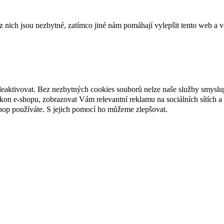
ich jsou nezbytné, zatímco jiné nám pomáhají vylepšit tento web a vá
deaktivovat. Bez nezbytných cookies souborů nelze naše služby smyslu
n e-shopu, zobrazovat Vám relevantní reklamu na sociálních sítích a 
hop používáte. S jejich pomocí ho můžeme zlepšovat.