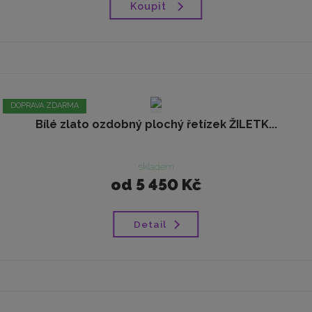
Koupit
DOPRAVA ZDARMA
Bílé zlato ozdobný plochý řetízek ŽILETK...
skladem
od
5 450 Kč
Detail