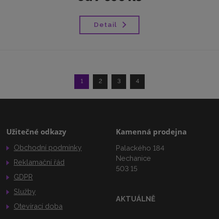
Detail
1
2
3
4
Užitečné odkazy
Kamenná prodejna
Obchodní podmínky
Palackého 184
Nechanice
Reklamační řád
503 15
GDPR
Služby
AKTUÁLNĚ
Otevírací doba