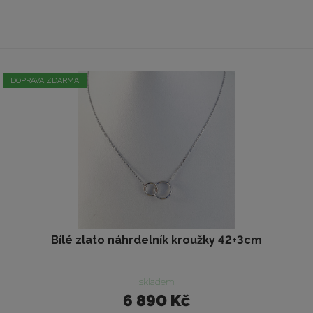
DOPRAVA ZDARMA
Bílé zlato náhrdelník kroužky 42+3cm
skladem
6 890 Kč