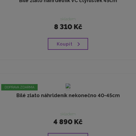
Bílé zlato náhrdelník VC čtyřlístek 45cm
skladem
8 310 Kč
Koupit
DOPRAVA ZDARMA
Bílé zlato náhrldeník nekonečno 40-45cm
skladem
4 890 Kč