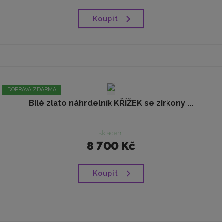
Koupit
DOPRAVA ZDARMA
Bílé zlato náhrdelník KŘÍŽEK se zirkony ...
skladem
8 700 Kč
Koupit