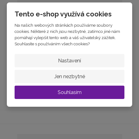
Tento e-shop využívá cookies
Na našich webových stránkách používáme soubory
cookies. Některé z nich jsou nezbytné, zatímco jiné nám
pomáhají vylepšit tento web a váš uživatelský zážitek.
Souhlasíte s používáním všech cookies?
Bílé zlato přívěsek CUTIE C2589
Nastavení
skladem
2 960 Kč
Jen nezbytné
Souhlasím
Koupit