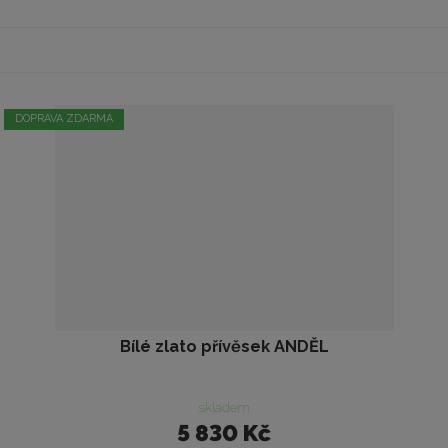
DOPRAVA ZDARMA
Bílé zlato přívěsek ANDĚL
skladem
5 830 Kč