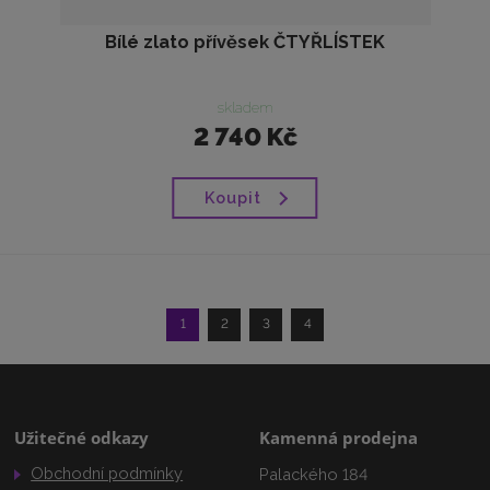
Bílé zlato přívěsek ČTYŘLÍSTEK
skladem
2 740 Kč
Koupit
1
2
3
4
Užitečné odkazy
Kamenná prodejna
Obchodní podmínky
Palackého 184