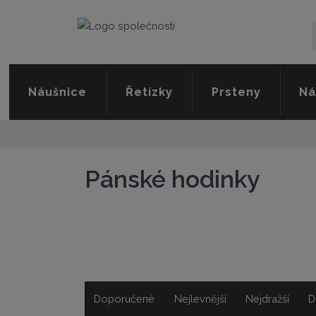
Náušnice
Řetízky
Prsteny
Ná
Pánské hodinky
Doporučené
Nejlevnější
Nejdražší
D