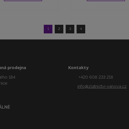
1
2
3
4
ná prodejna
Kontakty
ého 184
+420 608 233 218
nice
info@zlatnictvi-vanova.cz
ÁLNĚ