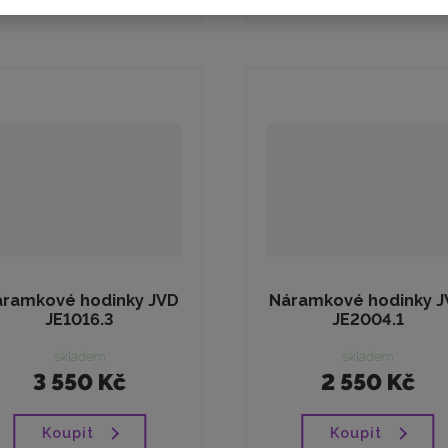
ramkové hodinky JVD
Náramkové hodinky J
JE1016.3
JE2004.1
skladem
skladem
3 550 Kč
2 550 Kč
Koupit
Koupit