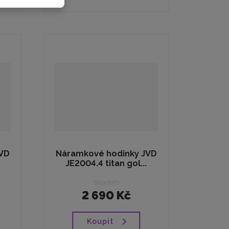
VD
Náramkové hodinky JVD
JE2004.4 titan gol...
skladem
2 690 Kč
Koupit