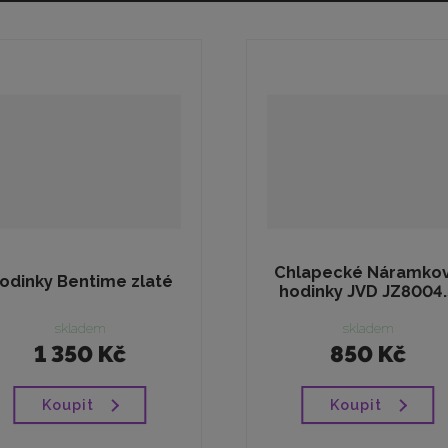
Chlapecké Náramko
odinky Bentime zlaté
hodinky JVD JZ8004.
skladem
skladem
1 350 Kč
850 Kč
Koupit
Koupit