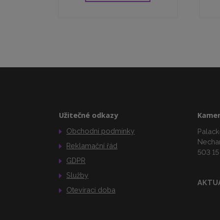
Užitečné odkazy
Kamen
Obchodní podmínky
Palack
Necha
Reklamační řád
503 15
GDPR
Služby
AKTU
Otevírací doba