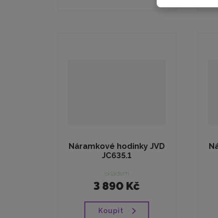
Náramkové hodinky JVD
Ná
JC635.1
skladem
3 890 Kč
Koupit