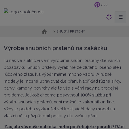
CZK
☰
V
y
h
Ú
SNUBNÍ PRSTENY
v
l
o
e
Výroba snubních prstenů na zakázku
d
d
n
a
í
I u nás ve zlatnictví vám vyrobíme snubní prsteny dle vašich
t
s
požadavků. Snubní prsteny vyrábíme ze žlutého, bílého ale i
t
růžového zlata. Na výběr máme mnoho vzorů. A různé
r
modely je možné upravovat dle přání. Například různé šířky,
a
barvy, kameny, povrchy ale to vše s vámi rády na prodejně
n
a
projdeme. Jelikož chceme poskytnout 100% službu při
výběru snubních prstenů, není možné je zakoupit on-line.
Vždy je potřeba vyzkoušet velikost, vidět daný model na
vlastní oči a přizpůsobit prsteny dle vašich přání.
Zaujala vás naše nabídka, nebo potřebujete poradit? Rádi