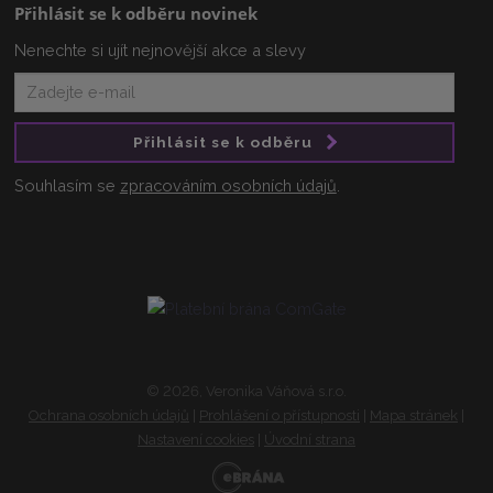
Přihlásit se k odběru novinek
Nenechte si ujít nejnovější akce a slevy
Přihlásit se k odběru
Souhlasím se
zpracováním osobních údajů
.
© 2026, Veronika Váňová s.r.o.
Ochrana osobních údajů
|
Prohlášení o přístupnosti
|
Mapa stránek
|
Nastavení cookies
|
Úvodní strana