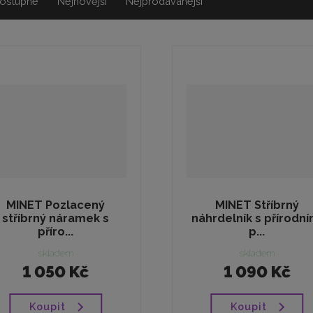
ostupné
Nejnovější
Nejprodávanejší
MINET Pozlacený
MINET Stříbrný
stříbrný náramek s
náhrdelník s přírodní
příro...
p...
skladem
skladem
1 050 Kč
1 090 Kč
Koupit
Koupit