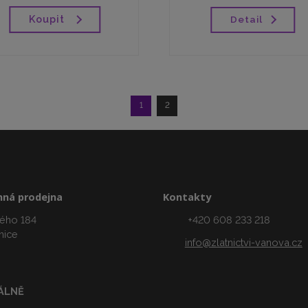
Koupit
Detail
1
2
ná prodejna
Kontakty
ého 184
+420 608 233 218
nice
info@zlatnictvi-vanova.cz
ÁLNĚ