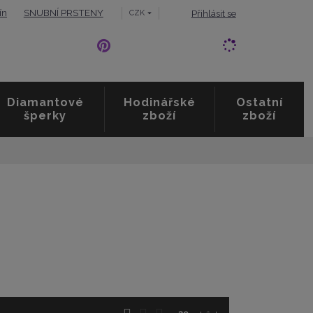
ín
SNUBNÍ PRSTENY
Přihlásit se
CZK
Diamantové
Hodinářské
Ostatní
šperky
zboží
zboží
O
T
Ř