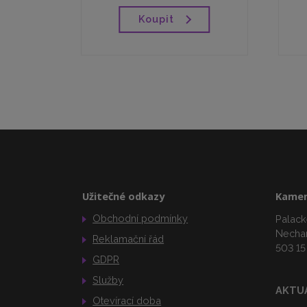
Koupit
Užitečné odkazy
Kamen
Obchodní podmínky
Palack
Necha
Reklamační řád
503 15
GDPR
Služby
AKTU
Otevírací doba