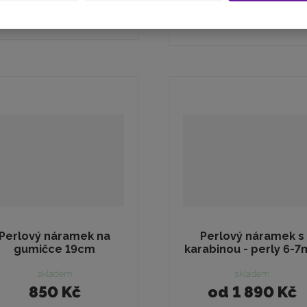
Koupit
Koupit
Perlový náramek na
Perlový náramek s
gumičce 19cm
karabinou - perly 6-7m
skladem
skladem
850 Kč
od
1 890 Kč