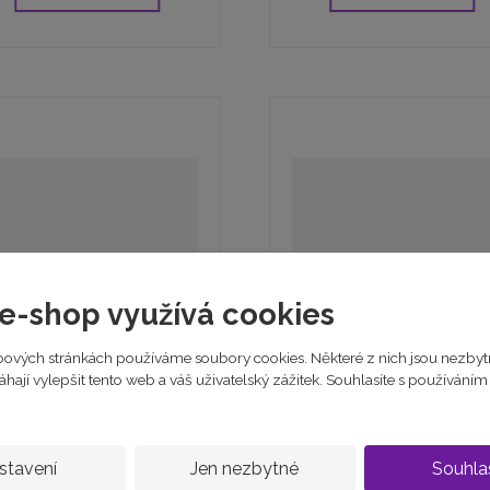
e-shop využívá cookies
Perlový náramek n
erlový náhrdelník se
ových stránkách používáme soubory cookies. Některé z nich jsou nezbyt
gumičce 19cm
stříbrným pozlacen...
ají vylepšit tento web a váš uživatelský zážitek. Souhlasíte s používání
CERTIF4...
skladem
skladem
3 190 Kč
890 Kč
stavení
Jen nezbytné
Souhla