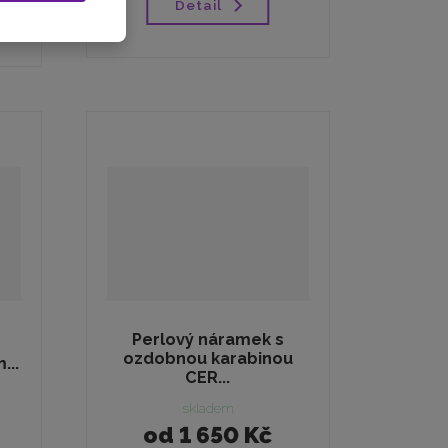
Detail
Perlový náramek s
ozdobnou karabinou
...
CER...
skladem
od
1 650 Kč