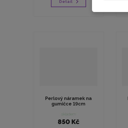
Detail
Perlový náramek na
gumičce 19cm
skladem
850 Kč