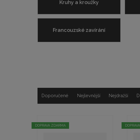
Kruhy a kroužky
Francouzské zavírání
Doporučené
Nejlevnější
Nejdražší
D
Ř
a
z
e
DOPRAVA ZDARMA
DOPRAV
n
í