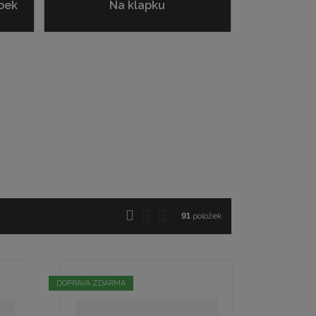
bek
Na klapku
O
T
Ř
91
položek
b
a
á
r
b
d
á
u
k
z
l
o
DOPRAVA ZDARMA
k
k
v
o
o
ý