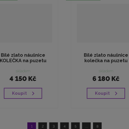
Bílé zlato náušnice
Bílé zlato náušnice
KOLEČKA na puzetu
kolečka na puzetu
skladem
skladem
4 150 Kč
6 180 Kč
Koupit
Koupit
1
2
3
4
5
...
8