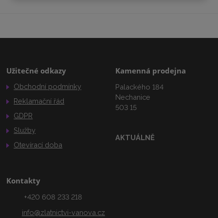
Užitečné odkazy
Kamenná prodejna
Obchodní podmínky
Palackého 184
Nechanice
Reklamační řád
503 15
GDPR
Služby
AKTUÁLNĚ
Otevírací doba
Kontakty
+420 608 233 218
info@zlatnictvi-vanova.cz