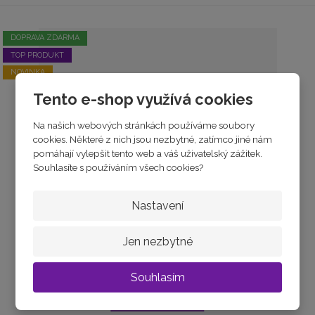
DOPRAVA ZDARMA
TOP PRODUKT
NOVINKA
Tento e-shop využívá cookies
Na našich webových stránkách používáme soubory
cookies. Některé z nich jsou nezbytné, zatímco jiné nám
pomáhají vylepšit tento web a váš uživatelský zážitek.
Souhlasíte s používáním všech cookies?
2g Investiční zlatý slitek | Metalor
Nastavení
Jen nezbytné
skladem
6 100 Kč
Souhlasím
Koupit