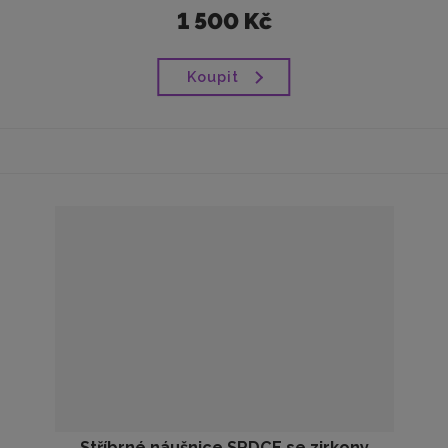
1 500 Kč
Koupit
Stříbrné náušnice SRDCE se zirkony