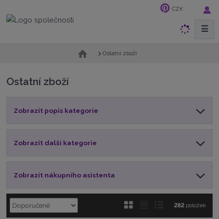
CZK
☰
V
y
h
Ú
Ostatní zboží
v
l
o
e
Ostatní zboží
d
d
n
a
í
t
Zobrazit popis kategorie
s
t
r
a
Zobrazit další kategorie
n
a
Zobrazit nákupního asistenta
Ř
O
T
Ř
282
položek
a
b
a
á