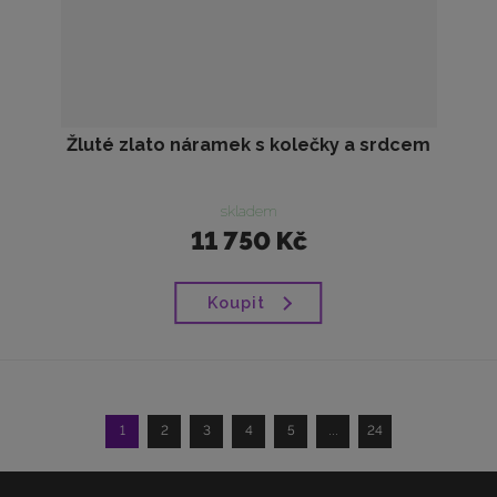
Žluté zlato náramek s kolečky a srdcem
skladem
11 750 Kč
Koupit
1
2
3
4
5
...
24