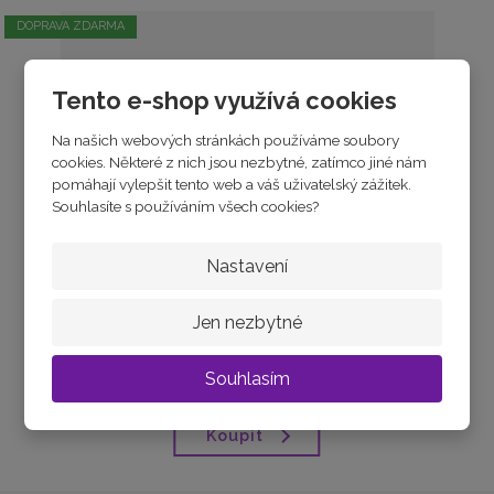
DOPRAVA ZDARMA
Tento e-shop využívá cookies
Na našich webových stránkách používáme soubory
cookies. Některé z nich jsou nezbytné, zatímco jiné nám
pomáhají vylepšit tento web a váš uživatelský zážitek.
Souhlasíte s používáním všech cookies?
Nastavení
POUKAZ 5000
Jen nezbytné
skladem
5 000 Kč
Souhlasím
Koupit