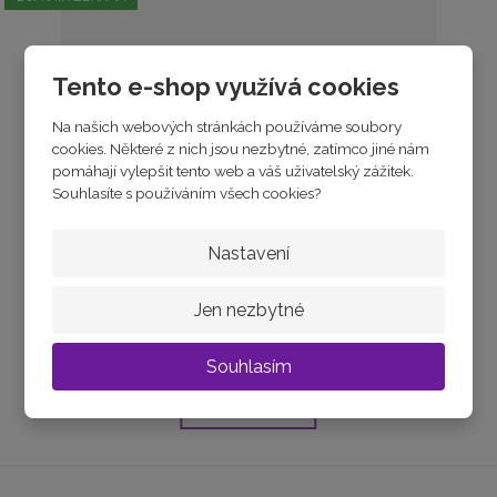
Tento e-shop využívá cookies
Na našich webových stránkách používáme soubory
cookies. Některé z nich jsou nezbytné, zatímco jiné nám
pomáhají vylepšit tento web a váš uživatelský zážitek.
Souhlasíte s používáním všech cookies?
Bílé zlato prsten se zirkony
Nastavení
Jen nezbytné
skladem
od
10 010 Kč
Souhlasím
Detail