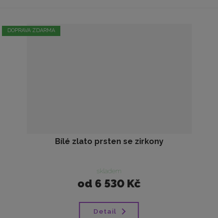
DOPRAVA ZDARMA
Bílé zlato prsten se zirkony
skladem
od
6 530 Kč
Detail