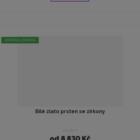
DOPRAVA ZDARMA
Bílé zlato prsten se zirkony
skladem
od
8 830 Kč