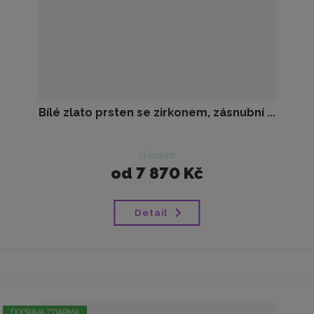
Bílé zlato prsten se zirkonem, zásnubní ...
skladem
od
7 870 Kč
Detail
DOPRAVA ZDARMA