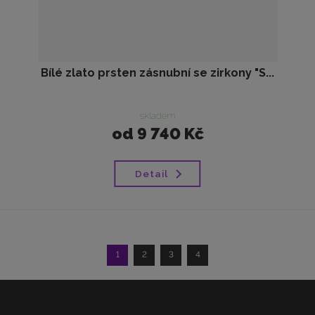
Bílé zlato prsten zásnubní se zirkony "S...
skladem
od
9 740 Kč
Detail
1
2
3
4