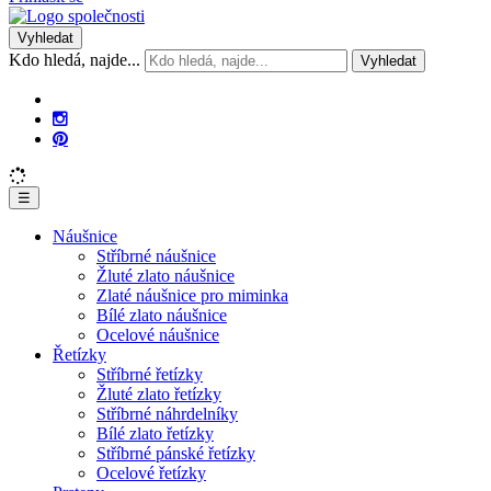
Vyhledat
Kdo hledá, najde...
Vyhledat
☰
Náušnice
Stříbrné náušnice
Žluté zlato náušnice
Zlaté náušnice pro miminka
Bílé zlato náušnice
Ocelové náušnice
Řetízky
Stříbrné řetízky
Žluté zlato řetízky
Stříbrné náhrdelníky
Bílé zlato řetízky
Stříbrné pánské řetízky
Ocelové řetízky