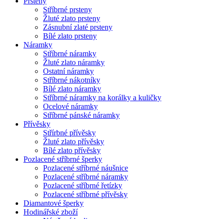
Prsteny
Stříbrné prsteny
Žluté zlato prsteny
Zásnubní zlaté prsteny
Bílé zlato prsteny
Náramky
Stříbrné náramky
Žluté zlato náramky
Ostatní náramky
Stříbrné nákotníky
Bílé zlato náramky
Stříbrné náramky na korálky a kuličky
Ocelové náramky
Stříbrné pánské náramky
Přívěsky
Střírbné přívěsky
Žluté zlato přívěsky
Bílé zlato přívěsky
Pozlacené stříbrné šperky
Pozlacené stříbrné náušnice
Pozlacené stříbrné náramky
Pozlacené stříbrné řetízky
Pozlacené stříbrné přívěsky
Diamantové šperky
Hodinářské zboží