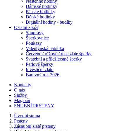
Nástěnné hodiny
Dámské hodinky
Pánské hodinky
Dětské hodinky
Digitální hodiny - budíky
Ostatní zboží
Soupravy
Šperkovnice
Poukazy
Valentýnská nabídka
Červené / růžové / rose zlaté šperky
Svatební a příležitostné šperky
Perlové šperky
Investiční zlato
Barevný rok 2026
Kontakty
O nás
Služby
Magazín
SNUBNÍ PRSTENY
Úvodní strana
Prsteny
Zásnubní zlaté prsteny