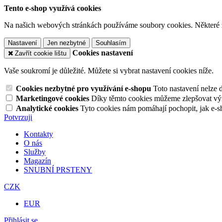
Tento e-shop využívá cookies
Na našich webových stránkách používáme soubory cookies. Některé z n
Nastavení
Jen nezbytné
Souhlasím
Cookies nastavení
Zavřít cookie lištu
Vaše soukromí je důležité. Můžete si vybrat nastavení cookies níže.
Cookies nezbytné pro využívání e-shopu
Toto nastavení nelze 
Marketingové cookies
Díky těmto cookies můžeme zlepšovat výko
Analytické cookies
Tyto cookies nám pomáhají pochopit, jak e-s
Potvrzuji
Kontakty
O nás
Služby
Magazín
SNUBNÍ PRSTENY
CZK
EUR
Přihlásit se