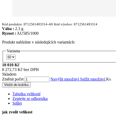
Kód produktu:
8712561493314--60
Kód výrobce:
8712561493314
Váha :
2.3 g
Ryzost :
AU585/1000
Produkt nabízíme v následujících variantách:
Varianta
10 010 Kč
8 272,73 Kč bez DPH
Skladem
Změnit počet
Navýšit množství
Snížit množství
Ks
Vložit do košíku
Tabulka velikostí
Zeptejte se odborníka
Sdílet
jak zvolit velikost