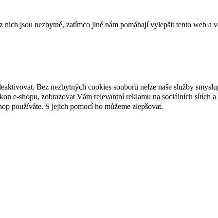
ich jsou nezbytné, zatímco jiné nám pomáhají vylepšit tento web a vá
deaktivovat. Bez nezbytných cookies souborů nelze naše služby smyslu
n e-shopu, zobrazovat Vám relevantní reklamu na sociálních sítích a 
hop používáte. S jejich pomocí ho můžeme zlepšovat.