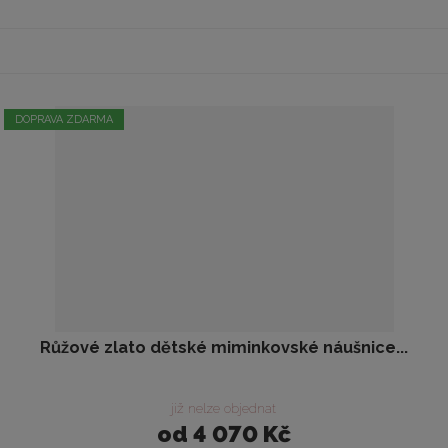
DOPRAVA ZDARMA
Růžové zlato dětské miminkovské náušnice...
již nelze objednat
od
4 070 Kč