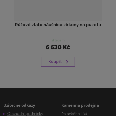
Růžové zlato náušnice zirkony na puzetu
skladem
6 530 Kč
Koupit
Užitečné odkazy
Kamenná prodejna
Obchodní podmínky
Palackého 184