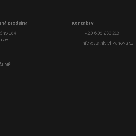
ná prodejna
Kontakty
ého 184
+420 608 233 218
nice
info@zlatnictvi-vanova.cz
ÁLNĚ