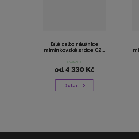
Bílé zalto náušnice
miminkovské srdce C2...
mi
skladem
od
4 330 Kč
Detail