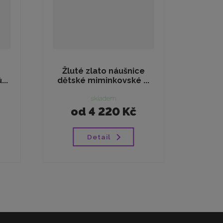
Žluté zlato náušnice
..
dětské miminkovské ...
skladem
od
4 220 Kč
Detail