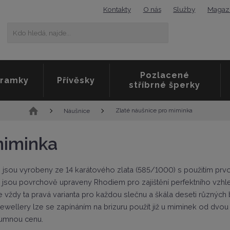
Kontakty
O nás
Služby
Magaz
K
Vyhledat
d
o
h
l
Pozlacené
e
ramky
Přívěsky
stříbrné šperky
d
á
,
Ú
Zlaté náušnice pro miminka
Náušnice
n
v
a
o
miminka
j
d
d
n
e
í
ré jsou vyrobeny ze 14 karátového zlata (585/1000) s použitím prv
.
s
.
a jsou povrchově upraveny Rhodiem pro zajištění perfektního vzhl
t
.
r
 vždy ta pravá varianta pro každou slečnu a škála deseti různých b
a
 Jewellery lze se zapínáním na brizuru použít již u miminek od dvo
n
zumnou cenu.
a