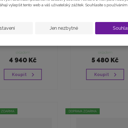
ají vylepšit tento web a váš uživatelský zážitek. Souhlasíte s používání
stavení
Jen nezbytné
Souhla
Žluté zlato dětské
Bílé zlato náušnice
ušnice světle modré...
dětské miminkovské r.
skladem
skladem
4 940 Kč
5 480 Kč
Koupit
Koupit
A ZDARMA
DOPRAVA ZDARMA