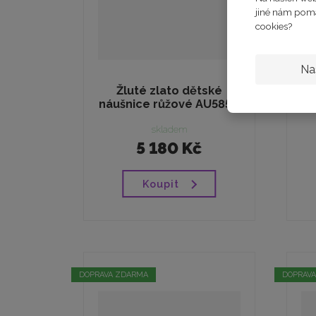
jiné nám pomáh
cookies?
Na
Žluté zlato dětské
náušnice růžové AU585...
ná
skladem
5 180 Kč
Koupit
DOPRAVA ZDARMA
DOPRAV