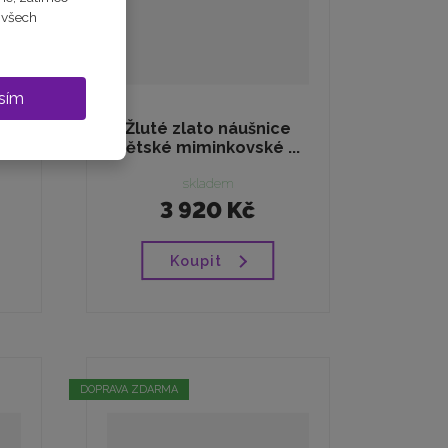
m všech
sím
Žluté zlato náušnice
..
dětské miminkovské ...
skladem
3 920 Kč
Koupit
DOPRAVA ZDARMA