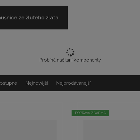
ušnice ze žlutého zlata
Probíhá načítání komponenty
ostupné
Nejnovější
Nejprodávanejší
DOPRAVA ZDARMA