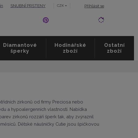
ín
SNUBNÍ PRSTENY
Přihlásit se
CZK
Diamantové
Hodinářské
Ostatní
šperky
zboží
zboží
otřídních zirkonů od firmy Preciosa nebo
edu a hypoalergenních vlastností. Nabídka
arev zirkonů rozzáří šperk tak, aby zvýraznil
u měsíců. Dětské náušničky Cutie jsou špičkovou