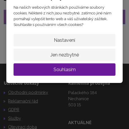
0
Na našich webových stránkách používáme soubory
0
cookies. Některé z nich jsou nezbytné, zatímco jiné nám
0
Již nelze objednat
pomáhají vylepšit tento web a váš uživatelský zážitek.
7
Souhlasíte s používáním všech cookies?
9
5
3
Nastavení
Jen nezbytné
Souhlasím
Užitečné odkazy
Kamenná prodejna
Obchodní podmínky
Palackého 184
Nechanice
Reklamační řád
503 15
GDPR
Služby
AKTUÁLNĚ
Otevírací doba