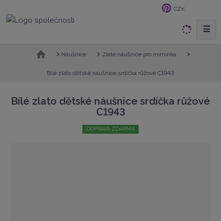
CZK
☰
V
y
h
Ú
Náušnice
Zlaté náušnice pro miminka
v
l
o
Bílé zlato dětské náušnice srdíčka růžové C1943
e
d
d
n
Bílé zlato dětské náušnice srdíčka růžové
a
í
C1943
t
s
t
DOPRAVA ZDARMA
r
a
n
a