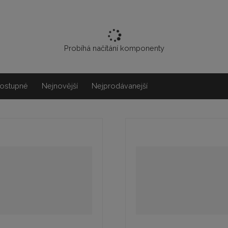
Probíhá načítání komponenty
ostupné
Nejnovější
Nejprodávanejší