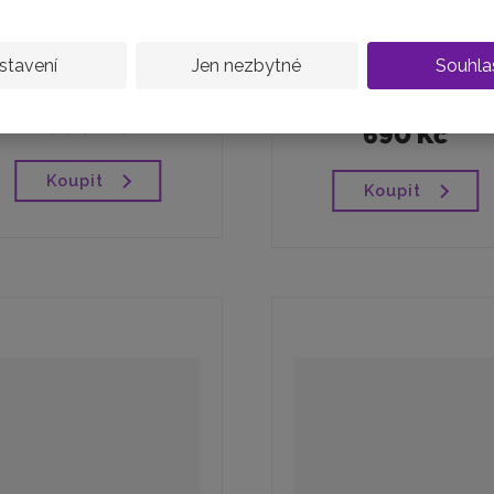
Stříbrný navlékací
Stříbrný korálek na
korálek SRDCE
vaknutí ZÁMEK VE TV...
stavení
Jen nezbytné
Souhla
CZ00011...
skladem
skladem
690 Kč
690 Kč
Koupit
Koupit