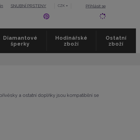
ín
SNUBNÍ PRSTENY
Přihlásit se
CZK
Diamantové
Hodinářské
Ostatní
šperky
zboží
zboží
 přívěsky a ostatní doplňky jsou kompatibilní se