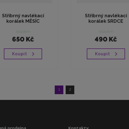
Stříbrný navlékací
Stříbrný navlékací
korálek MĚSÍC
korálek SRDCE
skladem
skladem
650 Kč
490 Kč
Koupit
Koupit
1
2
ná prodejna
Kontakty