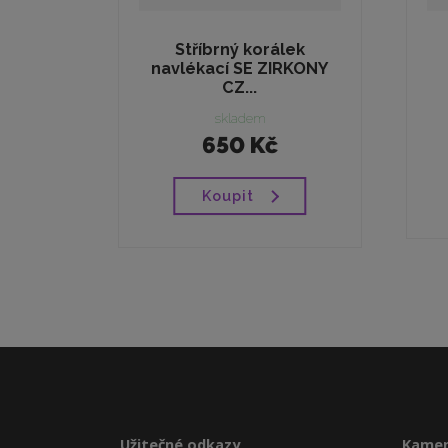
Stříbrný korálek
navlékací SE ZIRKONY
CZ...
skladem
650 Kč
Koupit
Užitečné odkazy
Kamen