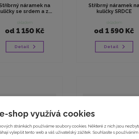
Stříbrný náramek na
Stříbrný náramek n
uličky se srdem a z...
kuličky SRDCE
skladem
skladem
od
1 150 Kč
od
1 590 Kč
Detail
Detail
e-shop využívá cookies
ových stránkách používáme soubory cookies. Některé z nich jsou nezbyt
ají vylepšit tento web a váš uživatelský zážitek. Souhlasíte s používání