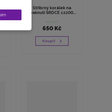
Stříbrný korálek na
cvaknutí SRDCE czz00...
sím
skladem
650 Kč
Koupit