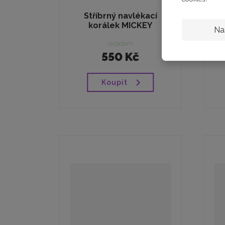
Stříbrný navlékací
korálek MICKEY
c
Na
skladem
550 Kč
Koupit