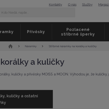
Kontakty
O nás
Služby
Magaz
K
Vyhledat
d
o
h
Pozlacené
l
ramky
Přívěsky
stříbrné šperky
e
d
á
Ú
Stříbrné náramky na korálky a kuličky
Náramky
,
v
n
o
a
korálky a kuličky
d
j
n
d
í
e
, korálky, kuličky a přívěsky MOISS a MOON. Výhodou je, že kuličky,
s
.
t
.
r
.
a
n
ky, kuličky a ostatní
a
ňky