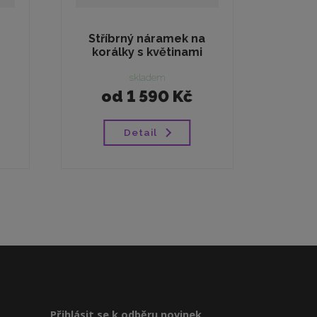
Stříbrný náramek na
korálky s květinami
skladem
od
1 590 Kč
Detail
Přihlásit se k odběru novinek