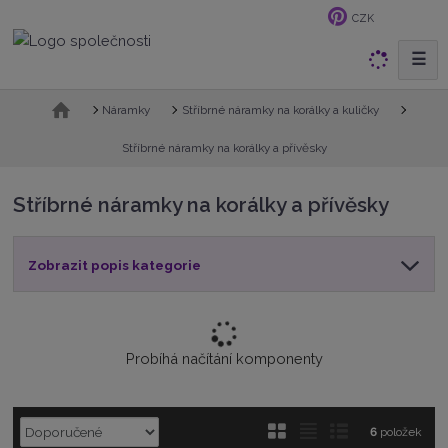
CZK
☰
V
y
h
Ú
Náramky
Stříbrné náramky na korálky a kuličky
v
l
o
Stříbrné náramky na korálky a přívěsky
e
d
d
n
Stříbrné náramky na korálky a přívěsky
a
í
t
s
t
Zobrazit popis kategorie
r
a
n
a
Probíhá načítání komponenty
Ř
O
T
Ř
6
položek
a