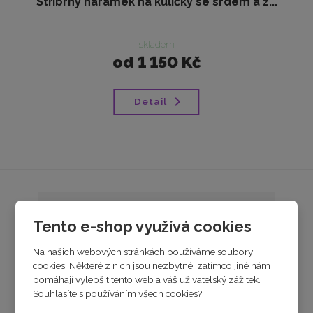
Stříbrný náramek na kuličky se srdem a z...
skladem
od
1 150 Kč
Detail
Tento e-shop využívá cookies
Na našich webových stránkách používáme soubory
cookies. Některé z nich jsou nezbytné, zatímco jiné nám
pomáhají vylepšit tento web a váš uživatelský zážitek.
Souhlasíte s používáním všech cookies?