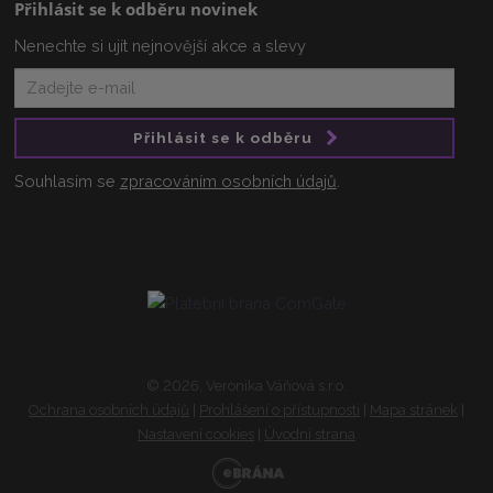
Přihlásit se k odběru novinek
Nenechte si ujít nejnovější akce a slevy
Přihlásit se k odběru
Souhlasím se
zpracováním osobních údajů
.
© 2026, Veronika Váňová s.r.o.
Ochrana osobních údajů
|
Prohlášení o přístupnosti
|
Mapa stránek
|
Nastavení cookies
|
Úvodní strana