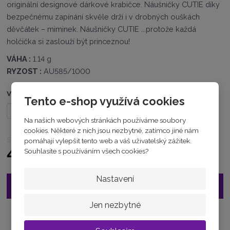
c
originální designové dárkové krabičce. Náušničky CUTIE díky
e
bezpečnému zapínání skvěle drží i v drobných ouškách
:
děvčátek – miminek. Náušničky CUTIE ...protože každá
8
holčička si zaslouží být princeznou!
7
1
VÁHA :
1.14 g
2
RYZOST :
AU585/1000
5
6
1
Varianta
Tento e-shop využívá cookies
5
7
Na našich webových stránkách používáme soubory
0
cookies. Některé z nich jsou nezbytné, zatímco jiné nám
2
skladem
5
pomáhají vylepšit tento web a váš uživatelský zážitek.
1
4 960 Kč
Souhlasíte s používáním všech cookies?
Nastavení
Vložit do košíku
Jen nezbytné
Zeptejte se odborníka