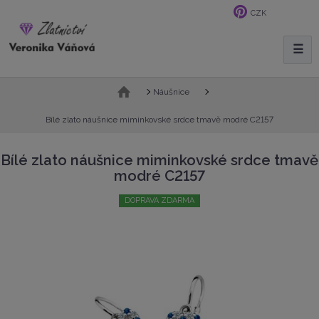
CZK
☰
V
y
h
Ú
Náušnice
l
v
e
o
Bílé zlato náušnice miminkovské srdce tmavě modré C2157
d
d
n
a
Bílé zlato náušnice miminkovské srdce tmavě
í
t
modré C2157
s
t
DOPRAVA ZDARMA
r
a
n
a