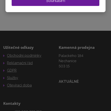
Souhlasím
Sdílet
Užitečné odkazy
Kamenná prodejna
Obchodní podmínky
Palackého 184
Nechanice
Reklamační řád
503 15
GDPR
Služby
AKTUÁLNĚ
Otevírací doba
Kontakty