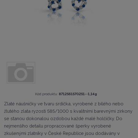
K
Kód produktu:
8712561570251--1,14g
ó
Zlaté náušničky ve tvaru srdíčka, vyrobené z bílého nebo
d
žlutého zlata ryzosti 585/1000 s kvalitními barevnými zirkony
v
ý
se stanou dokonalou ozdobou každé malé holčičky. Do
r
nejmenšího detailu propracované šperky vyrobené
o
zkušenými zlatníky v České Republice jsou dodávány v
b