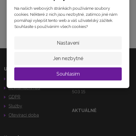
Zeptejte se odborníka
Na našich webových stránkách používáme soubory
Sdílet
cookies. Některé z nich jsou nezbytné, zatímco jiné nám
pomáhají vylepšit tento web a váš uživatelský zážitek.
Souhlasíte s používáním všech cookies?
Nastavení
Jen nezbytné
Užitečné odkazy
Kamenná prodejna
Souhlasím
Obchodní podmínky
Palackého 184
Nechanice
Reklamační řád
503 15
GDPR
Služby
AKTUÁLNĚ
Otevírací doba