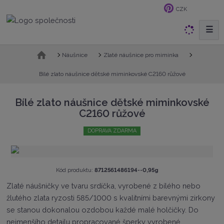
CZK
☰
V
y
h
Ú
Náušnice
Zlaté náušnice pro miminka
v
l
o
Bílé zlato náušnice dětské miminkovské C2160 růžové
e
d
d
n
Bílé zlato náušnice dětské miminkovské
a
í
C2160 růžové
t
s
t
DOPRAVA ZDARMA
r
a
n
a
K
Kód produktu:
8712561486194--0,95g
ó
Zlaté náušničky ve tvaru srdíčka, vyrobené z bílého nebo
d
žlutého zlata ryzosti 585/1000 s kvalitními barevnými zirkony
v
ý
se stanou dokonalou ozdobou každé malé holčičky. Do
r
nejmenšího detailu propracované šperky vyrobené