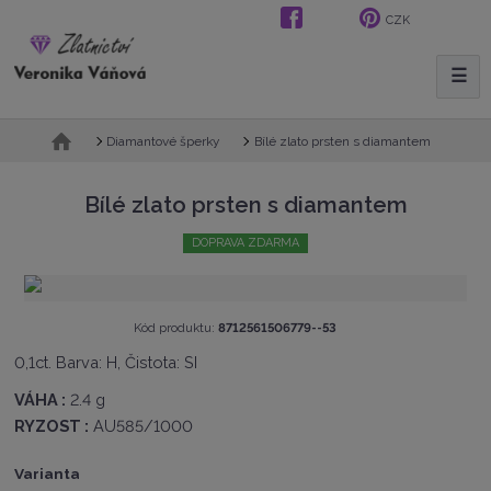
CZK
☰
V
y
h
Ú
Bílé zlato prsten s diamantem
Diamantové šperky
l
v
e
o
Bílé zlato prsten s diamantem
d
d
n
a
DOPRAVA ZDARMA
í
t
s
t
r
K
Kód produktu:
8712561506779--53
a
ó
n
0,1ct. Barva: H, Čistota: SI
d
a
v
VÁHA :
2.4 g
ý
RYZOST :
AU585/1000
r
o
b
Varianta