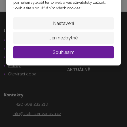
pomáhají vylepšit tento web a váš uživatelský zážitek.
Souhlasíte s používáním všech cookies?
Nastavení
Užitečné odkazy
Kamenná prodejna
Jen nezbytné
Obchodní podmínky
Palackého 184
Nechanice
Reklamační řád
Souhlasím
503 15
GDPR
Služby
AKTUÁLNĚ
Otevírací doba
Kontakty
+420 608 233 218
info@zlatnictvi-vanova.cz