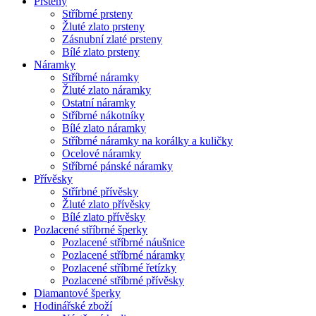
Prsteny
Stříbrné prsteny
Žluté zlato prsteny
Zásnubní zlaté prsteny
Bílé zlato prsteny
Náramky
Stříbrné náramky
Žluté zlato náramky
Ostatní náramky
Stříbrné nákotníky
Bílé zlato náramky
Stříbrné náramky na korálky a kuličky
Ocelové náramky
Stříbrné pánské náramky
Přívěsky
Střírbné přívěsky
Žluté zlato přívěsky
Bílé zlato přívěsky
Pozlacené stříbrné šperky
Pozlacené stříbrné náušnice
Pozlacené stříbrné náramky
Pozlacené stříbrné řetízky
Pozlacené stříbrné přívěsky
Diamantové šperky
Hodinářské zboží