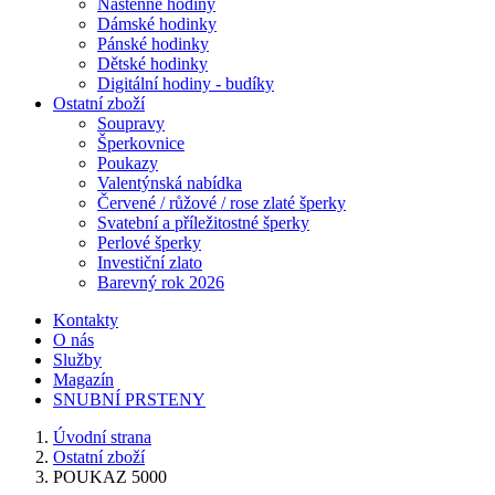
Nástěnné hodiny
Dámské hodinky
Pánské hodinky
Dětské hodinky
Digitální hodiny - budíky
Ostatní zboží
Soupravy
Šperkovnice
Poukazy
Valentýnská nabídka
Červené / růžové / rose zlaté šperky
Svatební a příležitostné šperky
Perlové šperky
Investiční zlato
Barevný rok 2026
Kontakty
O nás
Služby
Magazín
SNUBNÍ PRSTENY
Úvodní strana
Ostatní zboží
POUKAZ 5000