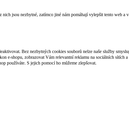
ich jsou nezbytné, zatímco jiné nám pomáhají vylepšit tento web a vá
deaktivovat. Bez nezbytných cookies souborů nelze naše služby smyslu
n e-shopu, zobrazovat Vám relevantní reklamu na sociálních sítích a 
hop používáte. S jejich pomocí ho můžeme zlepšovat.