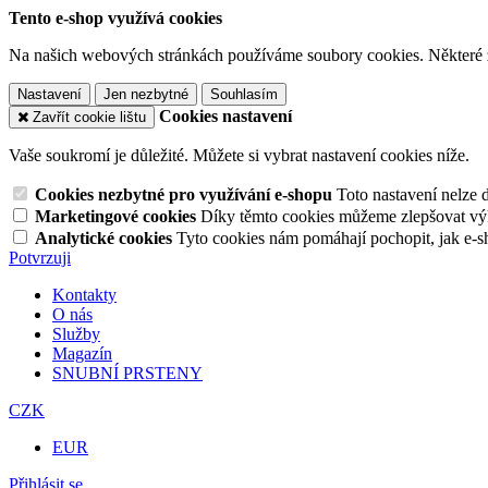
Tento e-shop využívá cookies
Na našich webových stránkách používáme soubory cookies. Některé z n
Nastavení
Jen nezbytné
Souhlasím
Cookies nastavení
Zavřít cookie lištu
Vaše soukromí je důležité. Můžete si vybrat nastavení cookies níže.
Cookies nezbytné pro využívání e-shopu
Toto nastavení nelze 
Marketingové cookies
Díky těmto cookies můžeme zlepšovat výko
Analytické cookies
Tyto cookies nám pomáhají pochopit, jak e-s
Potvrzuji
Kontakty
O nás
Služby
Magazín
SNUBNÍ PRSTENY
CZK
EUR
Přihlásit se