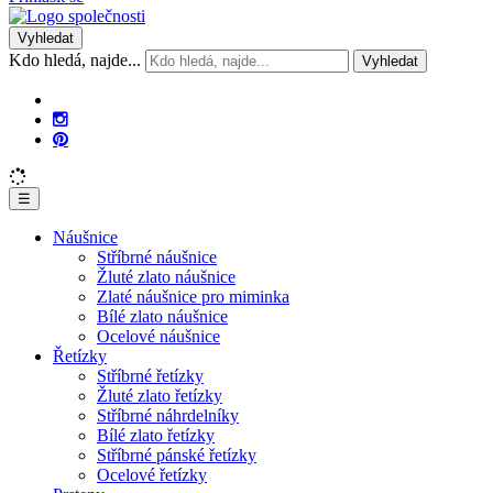
Vyhledat
Kdo hledá, najde...
Vyhledat
☰
Náušnice
Stříbrné náušnice
Žluté zlato náušnice
Zlaté náušnice pro miminka
Bílé zlato náušnice
Ocelové náušnice
Řetízky
Stříbrné řetízky
Žluté zlato řetízky
Stříbrné náhrdelníky
Bílé zlato řetízky
Stříbrné pánské řetízky
Ocelové řetízky