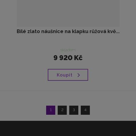
Bílé zlato náušnice na klapku růžová kvě...
skladem
9 920 Kč
Koupit
1
2
3
4