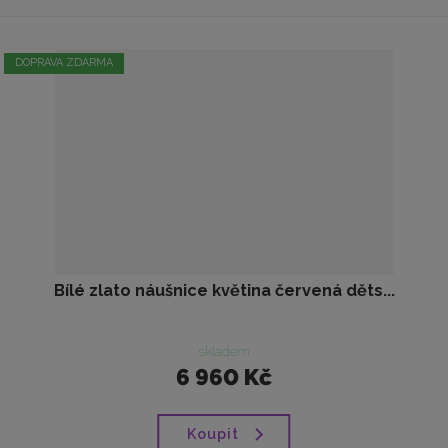
DOPRAVA ZDARMA
Bílé zlato náušnice květina červená děts...
skladem
6 960 Kč
Koupit