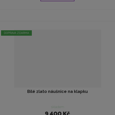
DOPRAVA ZDARMA
Bílé zlato náušnice na klapku
skladem
9 400 Kč