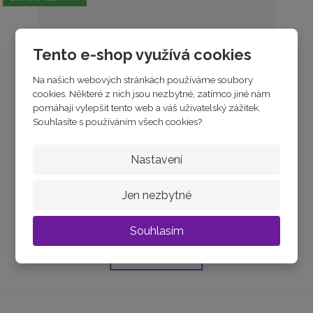
Tento e-shop využívá cookies
Na našich webových stránkách používáme soubory
cookies. Některé z nich jsou nezbytné, zatímco jiné nám
pomáhají vylepšit tento web a váš uživatelský zážitek.
Souhlasíte s používáním všech cookies?
Bílé zlato náušnice kroužky s přívěskem
Nastavení
Jen nezbytné
skladem
9 440 Kč
Souhlasím
Koupit