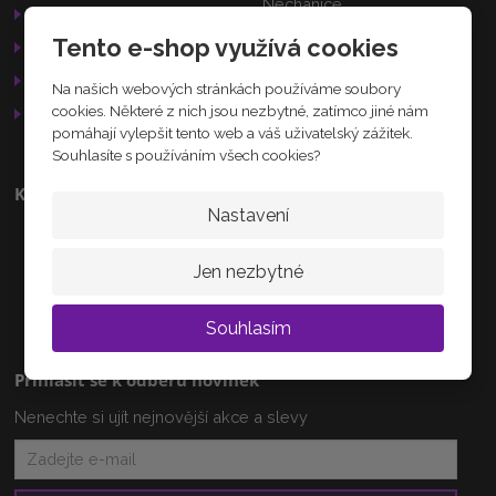
Nechanice
Reklamační řád
503 15
Tento e-shop využívá cookies
GDPR
Služby
Na našich webových stránkách používáme soubory
AKTUÁLNĚ
cookies. Některé z nich jsou nezbytné, zatímco jiné nám
Otevírací doba
pomáhají vylepšit tento web a váš uživatelský zážitek.
Souhlasíte s používáním všech cookies?
Kontakty
Nastavení
+420 608 233 218
info@zlatnictvi-vanova.cz
Jen nezbytné
Souhlasím
Přihlásit se k odběru novinek
Nenechte si ujít nejnovější akce a slevy