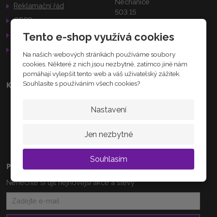
Nechanice
Reklamační řád
503 15
GDPR
Služby
Tento e-shop využívá cookies
AKTUÁLNĚ
Otevírací doba
Na našich webových stránkách používáme soubory
cookies. Některé z nich jsou nezbytné, zatímco jiné nám
pomáhají vylepšit tento web a váš uživatelský zážitek.
Souhlasíte s používáním všech cookies?
Kontakty
+420 608 233 218
Nastavení
info@zlatnictvi-vanova.cz
Jen nezbytné
Souhlasím
Přihlásit se k odběru novinek
Nenechte si ujít nejnovější akce a slevy