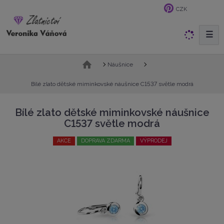
CZK
☰
V
y
h
Ú
Náušnice
l
v
e
o
Bílé zlato dětské miminkovské náušnice C1537 světle modrá
d
d
n
a
Bílé zlato dětské miminkovské náušnice
í
t
C1537 světle modrá
s
t
AKCE
DOPRAVA ZDARMA
VÝPRODEJ
r
a
n
a