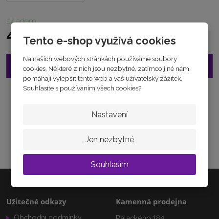
9
2
skladem
1
8
4 520 Kč
Tento e-shop využívá cookies
Na našich webových stránkách používáme soubory
Vložit do košíku
cookies. Některé z nich jsou nezbytné, zatímco jiné nám
pomáhají vylepšit tento web a váš uživatelský zážitek.
Souhlasíte s používáním všech cookies?
Zeptejte se odborníka
Sdílet
Nastavení
Jen nezbytné
Souhlasím
Užitečné odkazy
Kamenná prodejna
Obchodní podmínky
Palackého 184