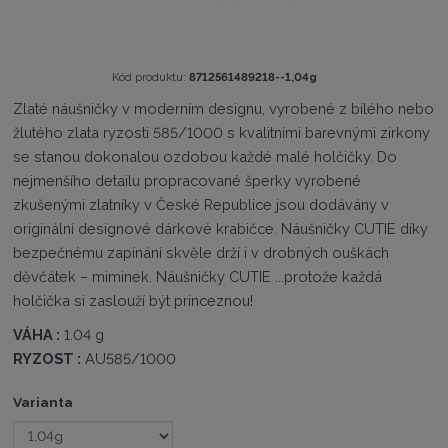
K
Kód produktu:
8712561489218--1,04g
ó
Zlaté náušničky v moderním designu, vyrobené z bílého nebo
d
žlutého zlata ryzosti 585/1000 s kvalitními barevnými zirkony
v
ý
se stanou dokonalou ozdobou každé malé holčičky. Do
r
nejmenšího detailu propracované šperky vyrobené
o
zkušenými zlatníky v České Republice jsou dodávány v
b
c
originální designové dárkové krabičce. Náušničky CUTIE díky
e
bezpečnému zapínání skvěle drží i v drobných ouškách
:
děvčátek – miminek. Náušničky CUTIE ...protože každá
8
holčička si zaslouží být princeznou!
7
1
VÁHA :
1.04 g
2
RYZOST :
AU585/1000
5
6
1
Varianta
4
8