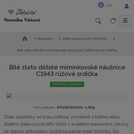
CZK
☰
V
y
h
Ú
Náušnice
Zlaté náušnice pro miminka
l
v
e
o
Bílé zlato dětské miminkovské náušnice C1943 růžové srdíčka
d
d
n
a
Bílé zlato dětské miminkovské náušnice
í
t
C1943 růžové srdíčka
s
t
DOPRAVA ZDARMA
r
a
n
a
K
Kód produktu:
8712561541305--1,06g
ó
Zlaté náušničky ve tvaru srdíčka, vyrobené z bílého nebo
d
žlutého zlata ryzosti 585/1000 s kvalitními barevnými zirkony
v
ý
se stanou dokonalou ozdobou každé malé holčičky. Do