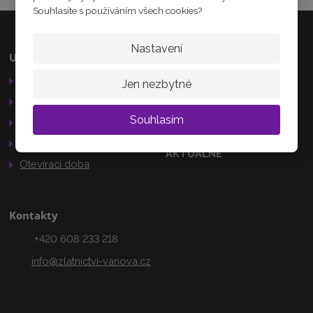
Souhlasíte s používáním všech cookies?
Nastavení
Užitečné odkazy
Kamenná prodejna
Obchodní podmínky
Palackého 184
Jen nezbytné
Nechanice
Reklamační řád
503 15
Souhlasím
GDPR
Služby
AKTUÁLNĚ
Otevírací doba
Kontakty
+420 608 233 218
info@zlatnictvi-vanova.cz