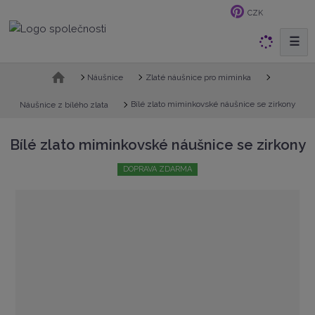
CZK
☰
V
y
h
Ú
Náušnice
Zlaté náušnice pro miminka
v
l
o
Bílé zlato miminkovské náušnice se zirkony
Náušnice z bílého zlata
e
d
d
n
a
Bílé zlato miminkovské náušnice se zirkony
í
t
s
DOPRAVA ZDARMA
t
r
a
n
a