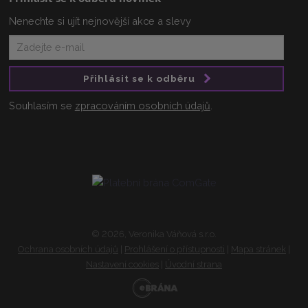
Nenechte si ujít nejnovější akce a slevy
Přihlásit se k odběru
Souhlasím se
zpracováním osobních údajů
.
© 2026, Veronika Váňová s.r.o.
Ochrana osobních údajů
|
Prohlášení o přístupnosti
|
Mapa stránek
|
Nastavení cookies
|
Úvodní strana