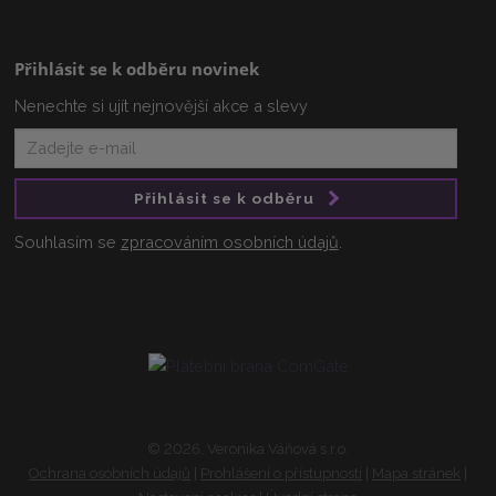
Přihlásit se k odběru novinek
Nenechte si ujít nejnovější akce a slevy
Přihlásit se k odběru
Souhlasím se
zpracováním osobních údajů
.
© 2026, Veronika Váňová s.r.o.
Ochrana osobních údajů
|
Prohlášení o přístupnosti
|
Mapa stránek
|