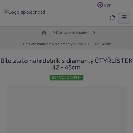
CZK
☰
V
y
h
Ú
Diamantové šperky
v
l
o
Bílé zlato náhrdelník s diamanty ČTYŘLÍSTEK 42 - 45cm
e
d
d
n
Bílé zlato náhrdelník s diamanty ČTYŘLÍSTEK
a
í
42 - 45cm
t
s
t
DOPRAVA ZDARMA
r
a
n
a