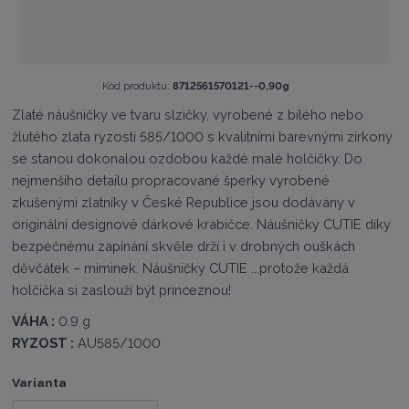
K
Kód produktu:
8712561570121--0,90g
ó
Zlaté náušničky ve tvaru slzičky, vyrobené z bílého nebo
d
žlutého zlata ryzosti 585/1000 s kvalitními barevnými zirkony
v
ý
se stanou dokonalou ozdobou každé malé holčičky. Do
r
nejmenšího detailu propracované šperky vyrobené
o
zkušenými zlatníky v České Republice jsou dodávány v
b
c
originální designové dárkové krabičce. Náušničky CUTIE díky
e
bezpečnému zapínání skvěle drží i v drobných ouškách
:
děvčátek – miminek. Náušničky CUTIE ...protože každá
8
holčička si zaslouží být princeznou!
7
1
VÁHA :
0.9 g
2
RYZOST :
AU585/1000
5
6
1
Varianta
5