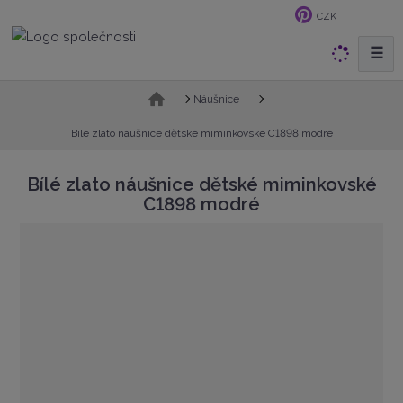
CZK
☰
V
y
h
Ú
Náušnice
v
l
o
Bílé zlato náušnice dětské miminkovské C1898 modré
e
d
d
n
Bílé zlato náušnice dětské miminkovské
a
í
C1898 modré
t
s
t
r
a
n
a