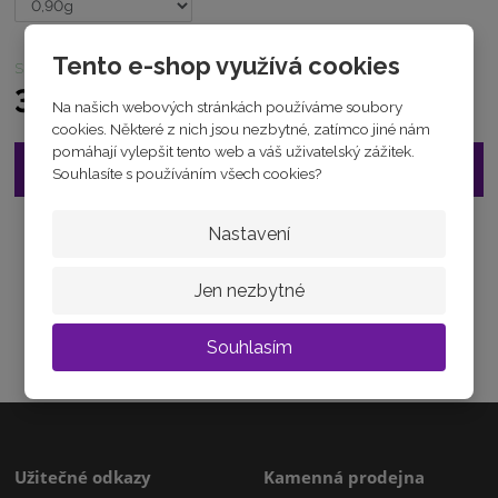
7
0
1
Tento e-shop využívá cookies
skladem
2
1
3 920 Kč
Na našich webových stránkách používáme soubory
cookies. Některé z nich jsou nezbytné, zatímco jiné nám
pomáhají vylepšit tento web a váš uživatelský zážitek.
Vložit do košíku
Souhlasíte s používáním všech cookies?
Nastavení
Zeptejte se odborníka
Sdílet
Jen nezbytné
Souhlasím
Užitečné odkazy
Kamenná prodejna