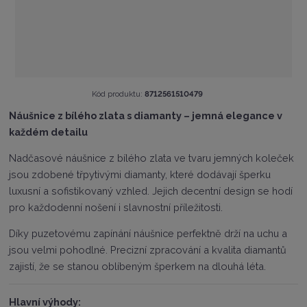
K
Kód produktu:
8712561510479
ó
Náušnice z bílého zlata s diamanty – jemná elegance v
d
každém detailu
v
ý
Nadčasové náušnice z bílého zlata ve tvaru jemných koleček
r
o
jsou zdobené třpytivými diamanty, které dodávají šperku
b
luxusní a sofistikovaný vzhled. Jejich decentní design se hodí
c
pro každodenní nošení i slavnostní příležitosti.
e
:
Díky puzetovému zapínání náušnice perfektně drží na uchu a
8
7
jsou velmi pohodlné. Precizní zpracování a kvalita diamantů
1
zajistí, že se stanou oblíbeným šperkem na dlouhá léta.
2
5
6
Hlavní výhody: