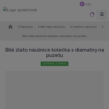
CZK
☰
V
y
h
Ú
Náušnice
Bílé zlato náušnice
Všechny náušnice
v
l
o
Bílé zlato náušnice kolečka s diamatny na puzetu
e
d
d
n
Bílé zlato náušnice kolečka s diamatny na
a
í
puzetu
t
s
t
DOPRAVA ZDARMA
r
a
n
a