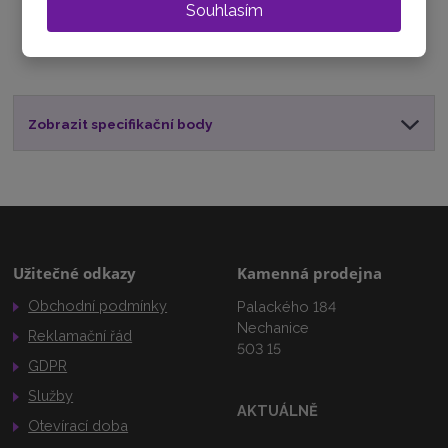
Souhlasím
Sdílet
Zobrazit specifikační body
Užitečné odkazy
Kamenná prodejna
Obchodní podmínky
Palackého 184
Nechanice
Reklamační řád
503 15
GDPR
Služby
AKTUÁLNĚ
Otevírací doba