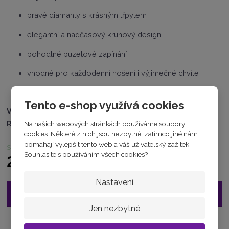
1
pravé diamanty s krásným třpytem
5
1
elegantní a nadčasový kruhový design
0
4
pohodlné puzetové zapínání
7
9
vhodné pro každodenní nošení i výjimečné chvíle
ideální jako luxusní dárek
Tento e-shop využívá cookies
VÁHA :
1.98 g
RYZOST :
AU585/1000
Na našich webových stránkách používáme soubory
cookies. Některé z nich jsou nezbytné, zatímco jiné nám
pomáhají vylepšit tento web a váš uživatelský zážitek.
skladem
Souhlasíte s používáním všech cookies?
24 500 Kč
Nastavení
Vložit do košíku
Jen nezbytné
Zeptejte se odborníka