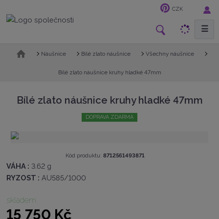
CZK
☰
V
y
h
Ú
Náušnice
Bílé zlato náušnice
Všechny náušnice
v
l
o
Bílé zlato náušnice kruhy hladké 47mm
e
d
d
n
Bílé zlato náušnice kruhy hladké 47mm
a
í
t
s
DOPRAVA ZDARMA
t
r
a
n
K
Kód produktu:
8712561493871
a
ó
VÁHA :
3.62 g
d
RYZOST :
AU585/1000
v
ý
skladem
r
15 750 Kč
o
b