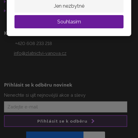
Služby
AKTUÁLNĚ
Jen nezbytné
Otevírací doba
Souhlasím
Kontakty
+420 608 233 218
info@zlatnictvi-vanova.cz
Přihlásit se k odběru novinek
Nenechte si ujít nejnovější akce a slevy
Přihlásit se k odběru