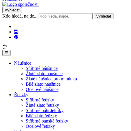
Vyhledat
Kdo hledá, najde...
Vyhledat
☰
Náušnice
Stříbrné náušnice
Žluté zlato náušnice
Zlaté náušnice pro miminka
Bílé zlato náušnice
Ocelové náušnice
Řetízky
Stříbrné řetízky
Žluté zlato řetízky
Stříbrné náhrdelníky
Bílé zlato řetízky
Stříbrné pánské řetízky
Ocelové řetízky