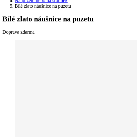
Na puzetu nebo na šroubek
Bílé zlato náušnice na puzetu
Bílé zlato náušnice na puzetu
Doprava zdarma