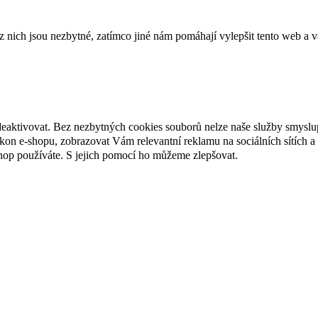
ich jsou nezbytné, zatímco jiné nám pomáhají vylepšit tento web a vá
deaktivovat. Bez nezbytných cookies souborů nelze naše služby smyslu
n e-shopu, zobrazovat Vám relevantní reklamu na sociálních sítích a 
hop používáte. S jejich pomocí ho můžeme zlepšovat.