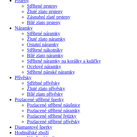
Prsteny
Stříbrné prsteny
Žluté zlato prsteny
Zásnubní zlaté prsteny
Bílé zlato prsteny
Náramky
Stříbrné náramky
Žluté zlato náramky
Ostatní náramky
Stříbrné nákotníky
Bílé zlato náramky
Stříbrné náramky na korálky a kuličky
Ocelové náramky
Stříbrné pánské náramky
Přívěsky
Střírbné přívěsky
Žluté zlato přívěsky
Bílé zlato přívěsky
Pozlacené stříbrné šperky
Pozlacené stříbrné náušnice
Pozlacené stříbrné náramky
Pozlacené stříbrné řetízky
Pozlacené stříbrné přívěsky
Diamantové šperky
Hodinářské zboží