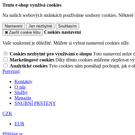
Tento e-shop využívá cookies
Na našich webových stránkách používáme soubory cookies. Některé z n
Nastavení
Jen nezbytné
Souhlasím
Cookies nastavení
Zavřít cookie lištu
Vaše soukromí je důležité. Můžete si vybrat nastavení cookies níže.
Cookies nezbytné pro využívání e-shopu
Toto nastavení nelze 
Marketingové cookies
Díky těmto cookies můžeme zlepšovat výko
Analytické cookies
Tyto cookies nám pomáhají pochopit, jak e-s
Potvrzuji
Kontakty
O nás
Služby
Magazín
SNUBNÍ PRSTENY
CZK
EUR
Přihlásit se