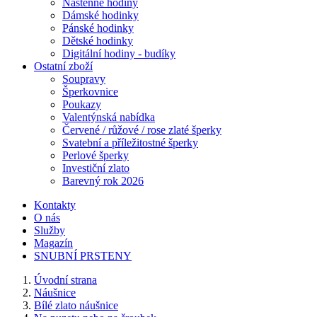
Nástěnné hodiny
Dámské hodinky
Pánské hodinky
Dětské hodinky
Digitální hodiny - budíky
Ostatní zboží
Soupravy
Šperkovnice
Poukazy
Valentýnská nabídka
Červené / růžové / rose zlaté šperky
Svatební a příležitostné šperky
Perlové šperky
Investiční zlato
Barevný rok 2026
Kontakty
O nás
Služby
Magazín
SNUBNÍ PRSTENY
Úvodní strana
Náušnice
Bílé zlato náušnice