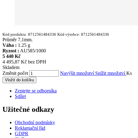
Kód produktu:
8712561484336
Kód výrobce:
8712561484336
Průměr 7,1mm.
Váha :
1.25 g
Ryzost :
AU585/1000
5 440 Kč
4 495,87 Kč bez DPH
Skladem
Změnit počet
Navýšit množství
Snížit množství
Ks
Vložit do košíku
Zeptejte se odborníka
Sdílet
Užitečné odkazy
Obchodní podmínky
Reklamační řád
GDPR