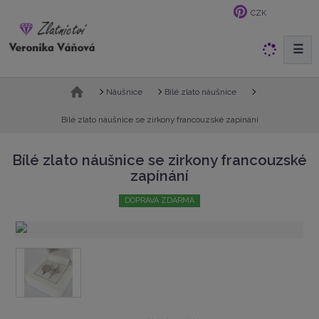
CZK
☰
V
y
h
Ú
Náušnice
Bílé zlato náušnice
l
v
e
o
Bílé zlato náušnice se zirkony francouzské zapínání
d
d
n
a
Bílé zlato náušnice se zirkony francouzské
í
t
zapínání
s
t
DOPRAVA ZDARMA
r
a
n
a