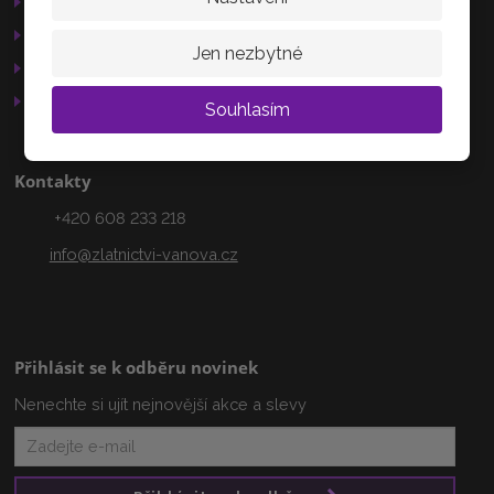
Reklamační řád
503 15
GDPR
Jen nezbytné
Služby
AKTUÁLNĚ
Otevírací doba
Souhlasím
Kontakty
+420 608 233 218
info@zlatnictvi-vanova.cz
Přihlásit se k odběru novinek
Nenechte si ujít nejnovější akce a slevy