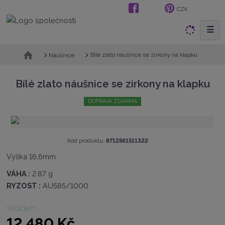
CZK
☰
V
y
h
Ú
Bílé zlato náušnice se zirkony na klapku
Náušnice
v
l
o
e
Bílé zlato náušnice se zirkony na klapku
d
d
n
a
DOPRAVA ZDARMA
í
t
s
t
r
K
Kód produktu:
8712561511322
a
ó
n
Výška 16,6mm.
d
a
v
VÁHA :
2.87 g
ý
RYZOST :
AU585/1000
r
o
b
skladem
c
12 480 Kč
e