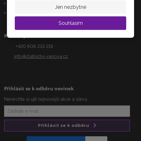
Služby
Jen nezbytné
AKTUÁLNĚ
Otevírací doba
Souhlasím
Kontakty
+420 608 233 218
info@zlatnictvi-vanova.cz
Přihlásit se k odběru novinek
Nenechte si ujít nejnovější akce a slevy
Přihlásit se k odběru