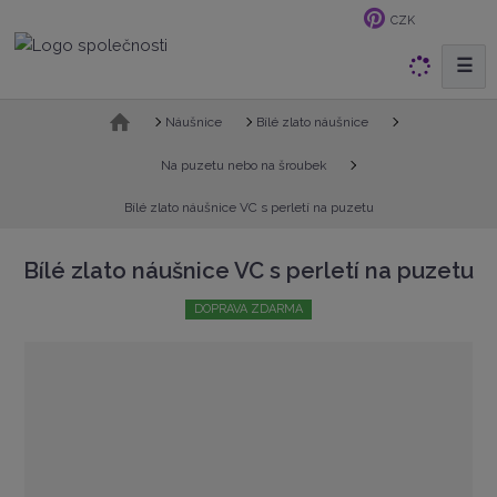
CZK
☰
V
y
h
Ú
Náušnice
Bílé zlato náušnice
v
l
o
Na puzetu nebo na šroubek
e
d
d
Bílé zlato náušnice VC s perletí na puzetu
n
a
í
t
s
Bílé zlato náušnice VC s perletí na puzetu
t
r
DOPRAVA ZDARMA
a
n
a