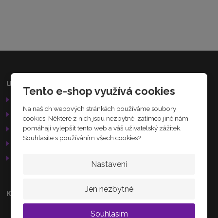
7
1
2
5
6
1
5
0
9
Užitečné odkazy
Kamenná prodejna
Tento e-shop využívá cookies
8
Obchodní podmínky
Palackého 184
5
Na našich webových stránkách používáme soubory
5
Nechanice
Reklamační řád
cookies. Některé z nich jsou nezbytné, zatímco jiné nám
503 15
GDPR
pomáhají vylepšit tento web a váš uživatelský zážitek.
Souhlasíte s používáním všech cookies?
Služby
AKTUÁLNĚ
Otevírací doba
Nastavení
Jen nezbytné
Kontakty
+420 608 233 218
Souhlasím