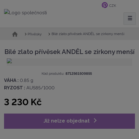
CZK
☰
V
y
h
Ú
Bílé zlato přívěsek ANDĚL se zirkony menší
Přívěsky
v
l
o
e
Bílé zlato přívěsek ANDĚL se zirkony menší
d
d
n
a
í
t
s
K
Kód produktu:
8712561509855
t
ó
VÁHA :
0.85 g
r
d
RYZOST :
AU585/1000
a
v
n
ý
3 230 Kč
a
r
o
b
c
Již nelze objednat
e
:
8