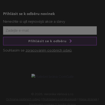
Přihlásit se k odběru novinek
Nenechte si ujít nejnovější akce a slevy
Přihlásit se k odběru
Souhlasím se
zpracováním osobních údajů
.
© 2026, Veronika Váňová s.r.o.
Ochrana osobních údajů
|
Prohlášení o přístupnosti
|
Mapa stránek
|
Nastavení cookies
|
Úvodní strana