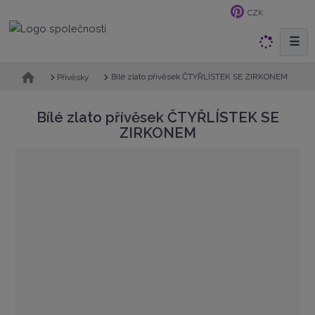
CZK
☰
V
y
h
Ú
Bílé zlato přívěsek ČTYŘLÍSTEK SE ZIRKONEM
Přívěsky
v
l
o
e
Bílé zlato přívěsek ČTYŘLÍSTEK SE
d
d
ZIRKONEM
n
a
í
t
s
t
r
a
n
a