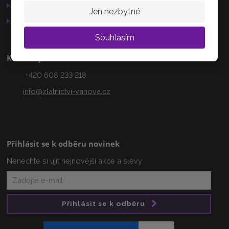
Služby
Jen nezbytné
AKTUÁLNĚ
Otevírací doba
Souhlasím
Kontakty
+420 608 233 218
info@zlatnictvi-vanova.cz
Přihlásit se k odběru novinek
Nenechte si ujít nejnovější akce a slevy
Přihlásit se k odběru