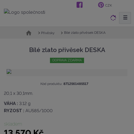
CZK
☰
V
y
h
Ú
Bílé zlato přívěsek DESKA
Přívěsky
v
l
o
e
Bílé zlato přívěsek DESKA
d
d
n
a
DOPRAVA ZDARMA
í
t
s
t
r
K
Kód produktu:
8712561485517
a
ó
n
20,1 x 30,1mm.
d
a
v
VÁHA :
3.12 g
ý
RYZOST :
AU585/1000
r
o
b
skladem
c
13 570 Kč
e