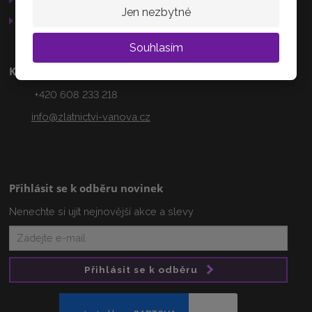
AKTUÁLNĚ
Jen nezbytné
Otevírací doba
Souhlasím
Kontakty
+420 608 233 218
info@zlatnictvi-vanova.cz
Přihlásit se k odběru novinek
Nenechte si ujít nejnovější akce a slevy
Přihlásit se k odběru