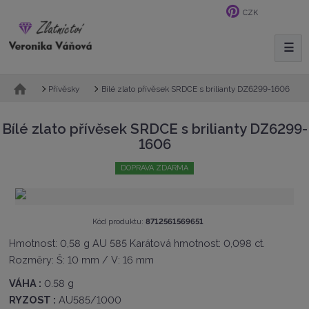
CZK
☰
V
y
h
Ú
Bílé zlato přívěsek SRDCE s brilianty DZ6299-1606
Přívěsky
l
v
e
o
Bílé zlato přívěsek SRDCE s brilianty DZ6299-
d
d
1606
n
a
í
t
DOPRAVA ZDARMA
s
t
r
a
K
Kód produktu:
8712561569651
n
ó
a
Hmotnost: 0,58 g AU 585 Karátová hmotnost: 0,098 ct.
d
Rozměry: Š: 10 mm / V: 16 mm
v
ý
VÁHA :
0.58 g
r
o
RYZOST :
AU585/1000