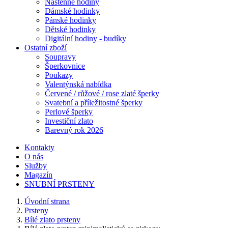
Nástěnné hodiny
Dámské hodinky
Pánské hodinky
Dětské hodinky
Digitální hodiny - budíky
Ostatní zboží
Soupravy
Šperkovnice
Poukazy
Valentýnská nabídka
Červené / růžové / rose zlaté šperky
Svatební a příležitostné šperky
Perlové šperky
Investiční zlato
Barevný rok 2026
Kontakty
O nás
Služby
Magazín
SNUBNÍ PRSTENY
Úvodní strana
Prsteny
Bílé zlato prsteny