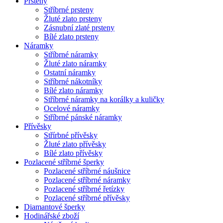
Prsteny
Stříbrné prsteny
Žluté zlato prsteny
Zásnubní zlaté prsteny
Bílé zlato prsteny
Náramky
Stříbrné náramky
Žluté zlato náramky
Ostatní náramky
Stříbrné nákotníky
Bílé zlato náramky
Stříbrné náramky na korálky a kuličky
Ocelové náramky
Stříbrné pánské náramky
Přívěsky
Střírbné přívěsky
Žluté zlato přívěsky
Bílé zlato přívěsky
Pozlacené stříbrné šperky
Pozlacené stříbrné náušnice
Pozlacené stříbrné náramky
Pozlacené stříbrné řetízky
Pozlacené stříbrné přívěsky
Diamantové šperky
Hodinářské zboží