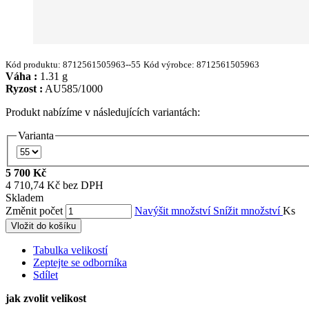
Kód produktu:
8712561505963--55
Kód výrobce:
8712561505963
Váha :
1.31 g
Ryzost :
AU585/1000
Produkt nabízíme v následujících variantách:
Varianta
5 700 Kč
4 710,74 Kč bez DPH
Skladem
Změnit počet
Navýšit množství
Snížit množství
Ks
Vložit do košíku
Tabulka velikostí
Zeptejte se odborníka
Sdílet
jak zvolit velikost