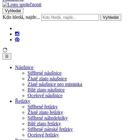
Vyhledat
Kdo hledá, najde...
Vyhledat
☰
Náušnice
Stříbrné náušnice
Žluté zlato náušnice
Zlaté náušnice pro miminka
Bílé zlato náušnice
Ocelové náušnice
Řetízky
Stříbrné řetízky
Žluté zlato řetízky
Stříbrné náhrdelníky
Bílé zlato řetízky
Stříbrné pánské řetízky
Ocelové řetízky