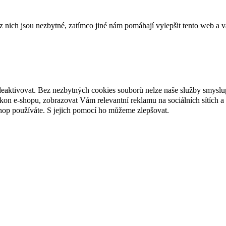
ich jsou nezbytné, zatímco jiné nám pomáhají vylepšit tento web a vá
deaktivovat. Bez nezbytných cookies souborů nelze naše služby smyslu
n e-shopu, zobrazovat Vám relevantní reklamu na sociálních sítích a 
hop používáte. S jejich pomocí ho můžeme zlepšovat.