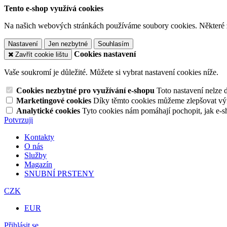
Tento e-shop využívá cookies
Na našich webových stránkách používáme soubory cookies. Některé z n
Nastavení
Jen nezbytné
Souhlasím
Cookies nastavení
Zavřít cookie lištu
Vaše soukromí je důležité. Můžete si vybrat nastavení cookies níže.
Cookies nezbytné pro využívání e-shopu
Toto nastavení nelze 
Marketingové cookies
Díky těmto cookies můžeme zlepšovat výko
Analytické cookies
Tyto cookies nám pomáhají pochopit, jak e-s
Potvrzuji
Kontakty
O nás
Služby
Magazín
SNUBNÍ PRSTENY
CZK
EUR
Přihlásit se