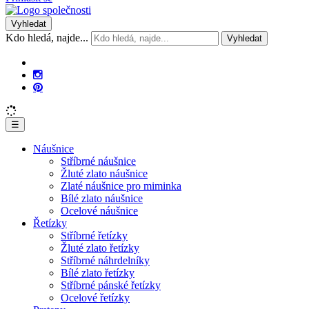
Vyhledat
Kdo hledá, najde...
Vyhledat
☰
Náušnice
Stříbrné náušnice
Žluté zlato náušnice
Zlaté náušnice pro miminka
Bílé zlato náušnice
Ocelové náušnice
Řetízky
Stříbrné řetízky
Žluté zlato řetízky
Stříbrné náhrdelníky
Bílé zlato řetízky
Stříbrné pánské řetízky
Ocelové řetízky