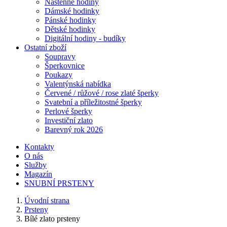
Nástěnné hodiny
Dámské hodinky
Pánské hodinky
Dětské hodinky
Digitální hodiny - budíky
Ostatní zboží
Soupravy
Šperkovnice
Poukazy
Valentýnská nabídka
Červené / růžové / rose zlaté šperky
Svatební a příležitostné šperky
Perlové šperky
Investiční zlato
Barevný rok 2026
Kontakty
O nás
Služby
Magazín
SNUBNÍ PRSTENY
Úvodní strana
Prsteny
Bílé zlato prsteny