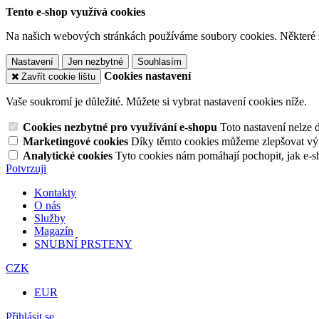
Tento e-shop využívá cookies
Na našich webových stránkách používáme soubory cookies. Některé z n
Nastavení
Jen nezbytné
Souhlasím
Cookies nastavení
Zavřít cookie lištu
Vaše soukromí je důležité. Můžete si vybrat nastavení cookies níže.
Cookies nezbytné pro využívání e-shopu
Toto nastavení nelze 
Marketingové cookies
Díky těmto cookies můžeme zlepšovat výko
Analytické cookies
Tyto cookies nám pomáhají pochopit, jak e-s
Potvrzuji
Kontakty
O nás
Služby
Magazín
SNUBNÍ PRSTENY
CZK
EUR
Přihlásit se