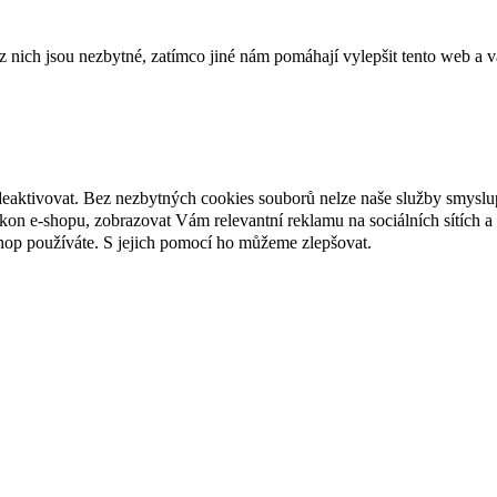
ich jsou nezbytné, zatímco jiné nám pomáhají vylepšit tento web a vá
deaktivovat. Bez nezbytných cookies souborů nelze naše služby smyslu
n e-shopu, zobrazovat Vám relevantní reklamu na sociálních sítích a 
hop používáte. S jejich pomocí ho můžeme zlepšovat.