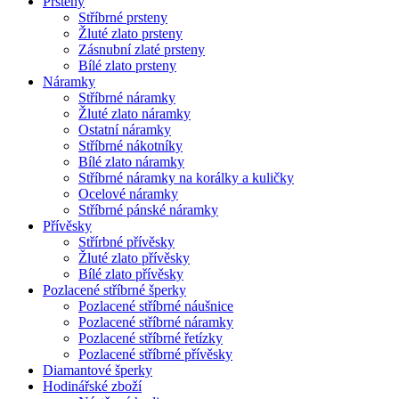
Prsteny
Stříbrné prsteny
Žluté zlato prsteny
Zásnubní zlaté prsteny
Bílé zlato prsteny
Náramky
Stříbrné náramky
Žluté zlato náramky
Ostatní náramky
Stříbrné nákotníky
Bílé zlato náramky
Stříbrné náramky na korálky a kuličky
Ocelové náramky
Stříbrné pánské náramky
Přívěsky
Střírbné přívěsky
Žluté zlato přívěsky
Bílé zlato přívěsky
Pozlacené stříbrné šperky
Pozlacené stříbrné náušnice
Pozlacené stříbrné náramky
Pozlacené stříbrné řetízky
Pozlacené stříbrné přívěsky
Diamantové šperky
Hodinářské zboží