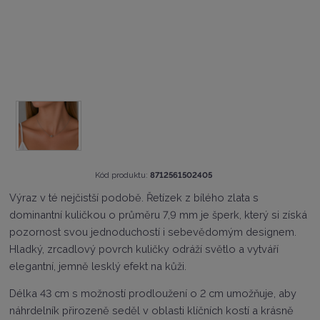
K
Kód produktu:
8712561502405
ó
Výraz v té nejčistší podobě. Řetízek z bílého zlata s
d
dominantní kuličkou o průměru 7,9 mm je šperk, který si získá
v
ý
pozornost svou jednoduchostí i sebevědomým designem.
r
Hladký, zrcadlový povrch kuličky odráží světlo a vytváří
o
elegantní, jemně lesklý efekt na kůži.
b
c
Délka 43 cm s možností prodloužení o 2 cm umožňuje, aby
e
:
náhrdelník přirozeně seděl v oblasti klíčních kostí a krásně