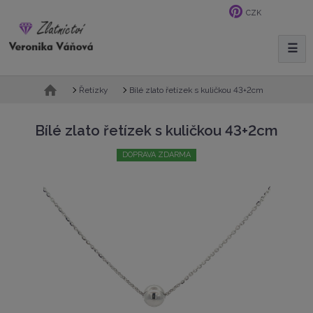
CZK
☰
V
y
h
Ú
Bílé zlato řetízek s kuličkou 43+2cm
Řetízky
l
v
e
o
Bílé zlato řetízek s kuličkou 43+2cm
d
d
n
a
DOPRAVA ZDARMA
í
t
s
t
r
a
n
a