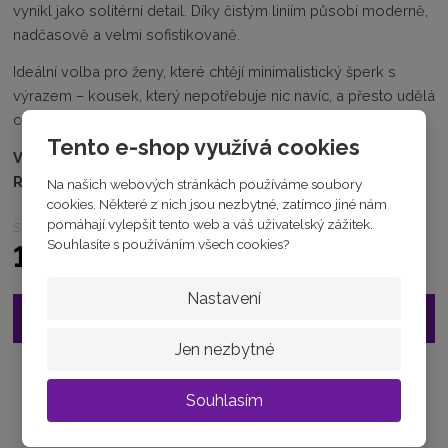
8
vynikl jako solitérní detail. Díky čistým liniím působí moderně,
7
nadčasově a velmi sofistikovaně.
1
2
Ideální volba pro ženy, které chtějí minimalistický šperk s
5
výrazem – kousek, který nepotřebuje nic navíc, a přesto udělá
6
1
celý outfit.
5
Tento e-shop využívá cookies
0
VÁHA :
3.36 g
2
RYZOST :
AU585/1000
Na našich webových stránkách používáme soubory
4
cookies. Některé z nich jsou nezbytné, zatímco jiné nám
0
pomáhají vylepšit tento web a váš uživatelský zážitek.
skladem
5
Souhlasíte s používáním všech cookies?
14 620 Kč
Nastavení
Vložit do košíku
Jen nezbytné
Zeptejte se odborníka
Souhlasím
Sdílet