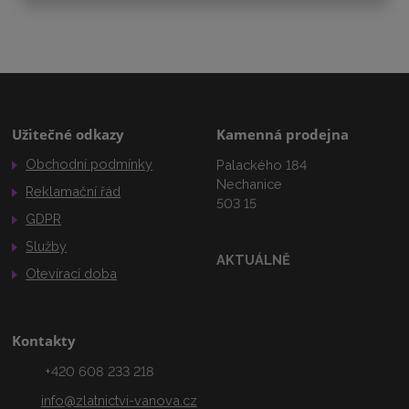
Užitečné odkazy
Kamenná prodejna
Obchodní podmínky
Palackého 184
Nechanice
Reklamační řád
503 15
GDPR
Služby
AKTUÁLNĚ
Otevírací doba
Kontakty
+420 608 233 218
info@zlatnictvi-vanova.cz