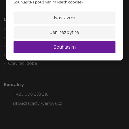
Souhlasíte s používáním všech cookies?
Nastavení
Užitečné odkazy
Kamenná prodejna
Obchodní podmínky
Palackého 184
Jen nezbytné
Nechanice
Reklamační řád
503 15
GDPR
Souhlasím
Služby
AKTUÁLNĚ
Otevírací doba
Kontakty
+420 608 233 218
info@zlatnictvi-vanova.cz