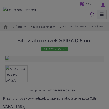
CZK
☰
V
y
h
Ú
Bílé zlato řetízek SPIGA 0,8mm
Řetízky
Bílé zlato řetízky
v
l
o
e
Bílé zlato řetízek SPIGA 0,8mm
d
d
n
a
DOPRAVA ZDARMA
í
t
s
t
r
a
n
a
K
Kód produktu:
8712561532693--50
ó
Krásný přívěskový řetízek z bílého zlata. Síle řetízku 0,8mm.
d
v
VÁHA :
1.68 g
ý